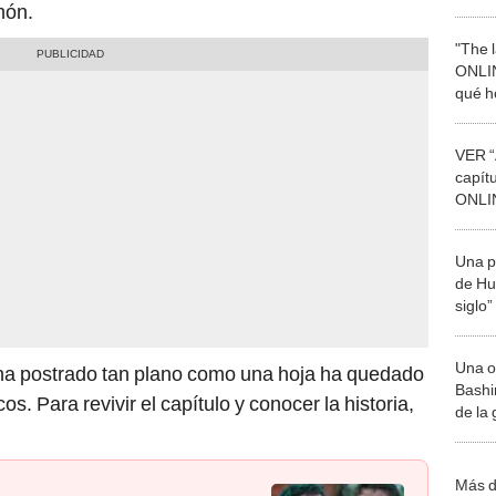
món.
"The 
ONLI
qué ho
serie
VER “A
capít
ONLI
MIRAR
TV?
Una p
de Huá
siglo”
Una o
ina postrado tan plano como una hoja ha quedado
Bashir
os. Para revivir el capítulo y conocer la historia,
de la
Más d