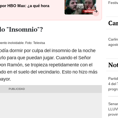
Festi
 por HBO Max: ¿a qué hora
Car
lo "Insomnio"?
Carli
nto inolvidable. Foto: Televisa
agost
odía dormir por culpa del insomnio de la noche
arlo para que puedan jugar. Cuando el Señor
No
a Don Ramón, se tropieza repetidamente con el
do en el suelo del vecindario. Esto no hizo más
mayor.
Partid
4 del
progr
dónde
Senam
LLUV
provi