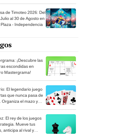
sa de Timoteo 2026: Del
Julio al 30 de Agosto en
Plaza - Independencia
egos
rgrama: ¡Descubre las
ras escondidas en
ro Mastergrama!
rio: El legendario juego
rtas que nunca pasa de
 Organiza el mazo y
stra tu habilidad.
z: El rey de los juegos
trategia. Mueve tus
, anticipa al rival y