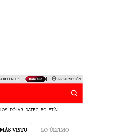
LA BELLA LUZ
MAGALY MEDINA
INICIAR SESIÓN
SINUANO RESULTADOS HOY
JANET TELLO
LOS
DÓLAR
DATEC
BOLETÍN
 MÁS VISTO
LO ÚLTIMO