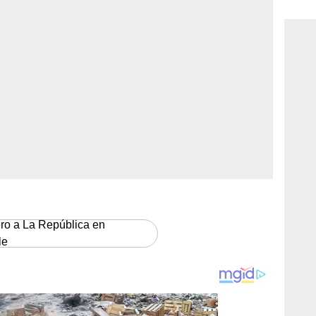
consi
ero a La República en
le