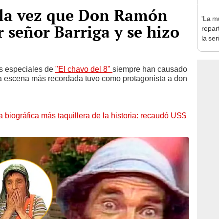
: la vez que Don Ramón
'La mu
 señor Barriga y se hizo
repar
la se
prota
Domí
os especiales de
"El chavo del 8"
siempre han causado
La escena más recordada tuvo como protagonista a don
la biográfica más taquillera de la historia: recaudó US$