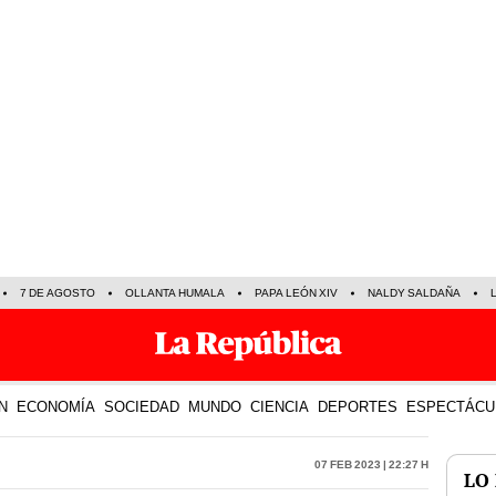
7 DE AGOSTO
OLLANTA HUMALA
PAPA LEÓN XIV
NALDY SALDAÑA
N
ECONOMÍA
SOCIEDAD
MUNDO
CIENCIA
DEPORTES
ESPECTÁCU
07 Feb 2023 | 22:27 h
LO