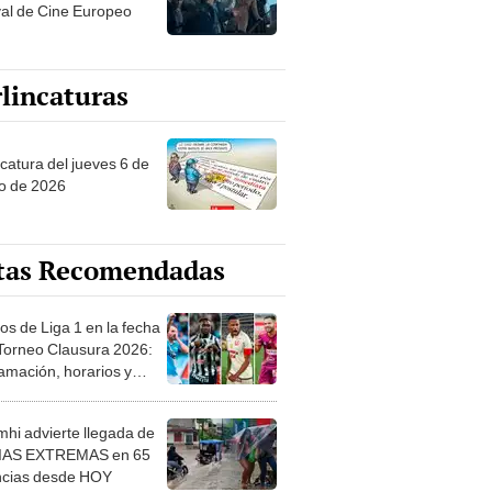
val de Cine Europeo
lincaturas
ncatura del jueves 6 de
o de 2026
tas Recomendadas
os de Liga 1 en la fecha
 Torneo Clausura 2026:
amación, horarios y
 ver
hi advierte llegada de
IAS EXTREMAS en 65
ncias desde HOY