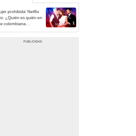
jer prohibida' Netflix
to: ¿Quién es quién en
1
rie colombiana
gonizada por Valerie
nguez?