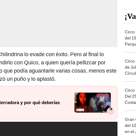
¡Va
Circo 
del 15
Parqu
Migue
ilindrina lo evade con éxito. Pero al final lo
Circo
dirlo con Quico, a quien quería pellizcar por
de Jul
jo que podía aguantarle varias cosas, menos este
Círcul
nzó un puño y lo aplastó.
Circo
Del 2
Costa
aterradora y por qué deberías
Gran 
del 10
en el