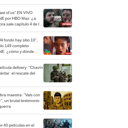
last of us" EN VIVO
NE por HBO Max: ¿a
ra sale capítulo 4 de la
?
l fondo hay sitio 10”,
ulo 149 completo
NE: ¿cómo y dónde
 la serie de América
elícula delivery: “Chavín
ntar: el rescate del
bra maestra: “Vals con
”, un brutal testimonio
 guerra
e 40 películas en el