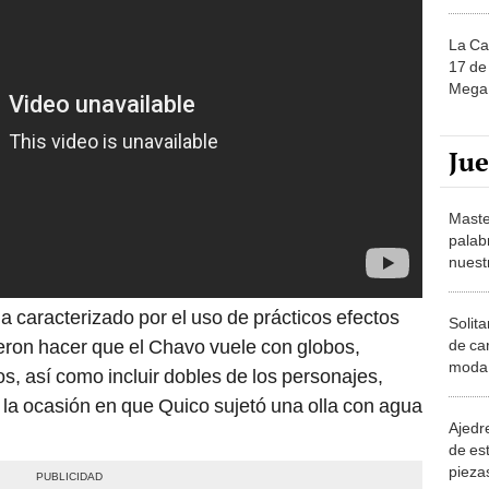
La Ca
17 de 
Mega 
Ju
Maste
palab
nuest
a caracterizado por el uso de prácticos efectos
Solita
eron hacer que el Chavo vuele con globos,
de ca
moda.
os, así como incluir dobles de los personajes,
demue
 la ocasión en que Quico sujetó una olla con agua
Ajedre
de es
piezas