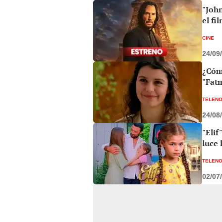
"Joh
el fi
CINE
24/09
¿Cómo
"Fatm
TELEN
24/08
"Elif
luce 
TELEN
02/07