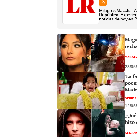
Milagros Maccha. Aut
República. Experien
noticias de hoy en 
Magal
rech
MAGALY
23/05
'La f
poem
Madr
SERIES
12/05
¿Qué 
hizo 
SEMANA