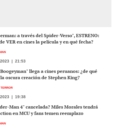
erman: a través del Spider-Verso", ESTRENO:
e VER en cines la película y en qué fecha?
MAN
/2023
|
21:53
 Boogeyman" llega a cines peruanos: ¿de qué
 la oscura creación de Stephen King?
E TERROR
/2023
|
19:38
ider-Man 4" cancelada? Miles Morales tendrá
 action en MCU y fans temen reemplazo
MAN