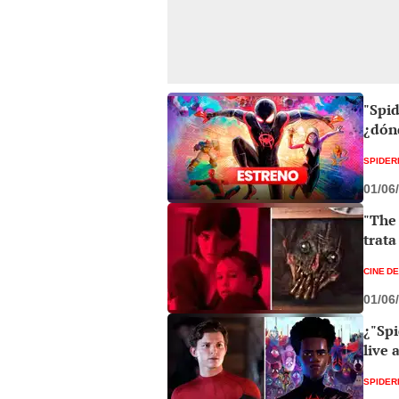
"Spid
¿dónd
SPIDER
01/06
"The
trata
CINE D
01/06
¿"Sp
live
SPIDER