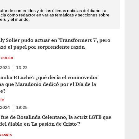
or de contenidos y de las últimas noticias del diario La
cia como redactor en varias temáticas y secciones sobre
Perú y el mundo.
y Solier pudo actuar en 'Transformers 7', pero
azó el papel por sorprendente razón
 SOLIER
/2024
|
13:22
amilia P.Luche': ¿qué decía el conmovedor
a que Maradonio dedicó por el Día de la
e?
 TV
/2024
|
19:28
fue de Rosalinda Celentano, la actriz LGTB que
del diablo en 'La pasión de Cristo'?
 SANTA