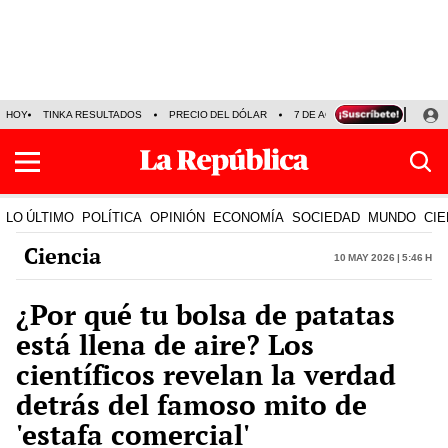
HOY
TINKA RESULTADOS
PRECIO DEL DÓLAR
7 DE AGOSTO
OLLANTA H
LO ÚLTIMO
POLÍTICA
OPINIÓN
ECONOMÍA
SOCIEDAD
MUNDO
CIE
Ciencia
10 May 2026 | 5:46 h
¿Por qué tu bolsa de patatas
está llena de aire? Los
científicos revelan la verdad
detrás del famoso mito de
'estafa comercial'