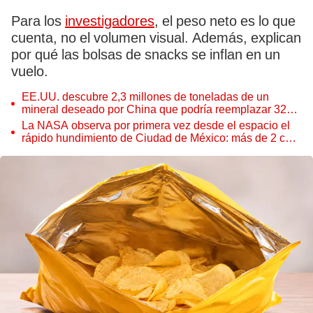
Para los
investigadores
, el peso neto es lo que
cuenta, no el volumen visual. Además, explican
por qué las bolsas de snacks se inflan en un
vuelo.
EE.UU. descubre 2,3 millones de toneladas de un
mineral deseado por China que podría reemplazar 328
años de importaciones
La NASA observa por primera vez desde el espacio el
rápido hundimiento de Ciudad de México: más de 2 cm
por mes