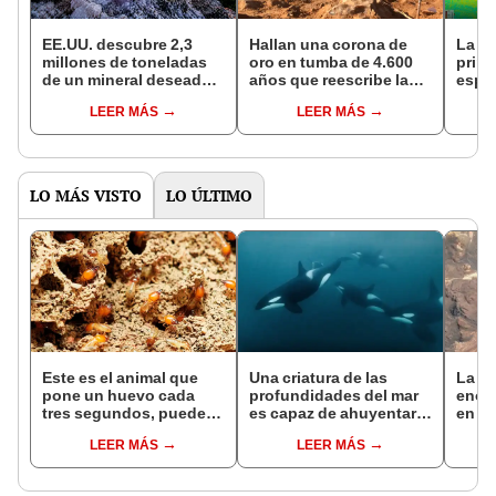
EE.UU. descubre 2,3
Hallan una corona de
La N
millones de toneladas
oro en tumba de 4.600
prime
de un mineral deseado
años que reescribe la
espac
por China que podría
historia de la Edad de
hund
LEER MÁS
LEER MÁS
reemplazar 328 años de
Bronce
de M
importaciones
por 
LO MÁS VISTO
LO ÚLTIMO
Este es el animal que
Una criatura de las
La N
pone un huevo cada
profundidades del mar
enor
tres segundos, puede
es capaz de ahuyentar
en Bo
vivir hasta 50 años y
incluso a las orcas
espac
LEER MÁS
LEER MÁS
habita en casi todo el
sorpr
planeta, excepto en la
cient
Antártida