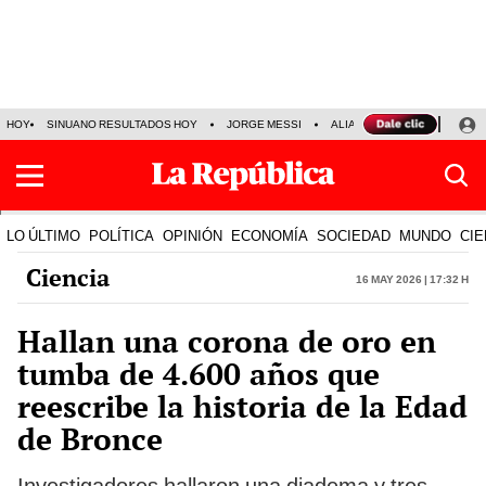
HOY
SINUANO RESULTADOS HOY
JORGE MESSI
ALIANZA LIMA VS SPORT BO
LO ÚLTIMO
POLÍTICA
OPINIÓN
ECONOMÍA
SOCIEDAD
MUNDO
CIE
Ciencia
16 May 2026 | 17:32 h
Hallan una corona de oro en
tumba de 4.600 años que
reescribe la historia de la Edad
de Bronce