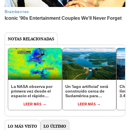
NOTAS RELACIONADAS
La NASA observa por
Un 'lago artificial' será
Chin
primera vez desde el
construido cerca de
límit
espacio el rápido
Sudamérica para
3.400
hundimiento de Ciudad
asegurar agua en una
Antár
LEER MÁS
LEER MÁS
de México: más de 2 cm
vía comercial clave en
acced
por mes
2027, imitando a China
subgl
solo 
LO MÁS VISTO
LO ÚLTIMO