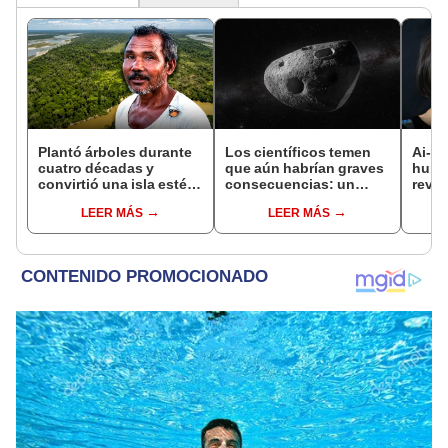
Plantó árboles durante
Los científicos temen
Ai-Da
cuatro décadas y
que aún habrían graves
huma
convirtió una isla estéril
consecuencias: un
revo
en un inmenso bosque:
asteroide masivo pasará
del a
LEER MÁS
LEER MÁS
hoy supera casi seis
pronto muy cerca de la
cuad
veces al Parque de las
Tierra
milló
Leyendas.