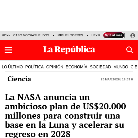
HOY
CASO MOCHASUELDOS
MIGUEL TORRES
LEY PULPÍN
PRECIO DEL
LO ÚLTIMO
POLÍTICA
OPINIÓN
ECONOMÍA
SOCIEDAD
MUNDO
CIE
Ciencia
25 Mar 2026 | 16:53 h
La NASA anuncia un
ambicioso plan de US$20.000
millones para construir una
base en la Luna y acelerar su
regreso en 2028