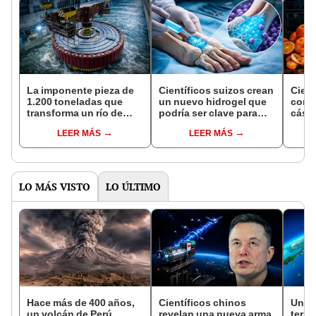
La imponente pieza de
Científicos suizos crean
Cient
1.200 toneladas que
un nuevo hidrogel que
cons
transforma un río de
podría ser clave para
cásca
Sudamérica en
reparar las graves
objet
LEER MÁS
LEER MÁS
electricidad y desafía el
fracturas óseas en corto
bater
récord mundial de China
tiempo
banc
LO MÁS VISTO
LO ÚLTIMO
Hace más de 400 años,
Científicos chinos
Un a
un volcán de Perú
revelan una nueva arma
terre