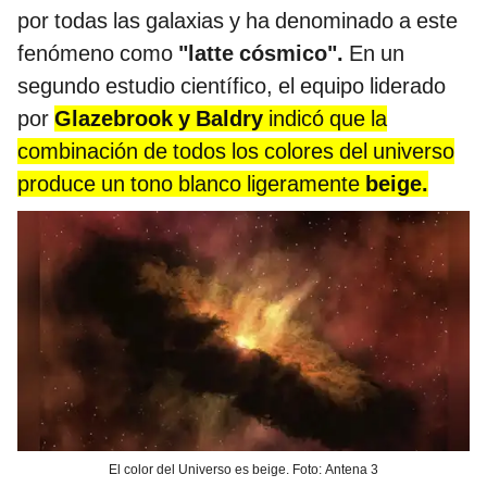
por todas las galaxias y ha denominado a este
fenómeno como
"latte cósmico".
En un
segundo estudio científico, el equipo liderado
por
Glazebrook y Baldry
indicó que la
combinación de todos los colores del universo
produce un tono blanco ligeramente
beige.
El color del Universo es beige. Foto: Antena 3