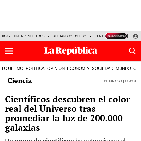
HOY
TINKA RESULTADOS
ALEJANDRO TOLEDO
KENJI FUJIMORI
PRECIO
LO ÚLTIMO
POLÍTICA
OPINIÓN
ECONOMÍA
SOCIEDAD
MUNDO
CIE
Ciencia
11 Jun 2024 | 16:42 h
Científicos descubren el color
real del Universo tras
promediar la luz de 200.000
galaxias