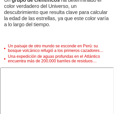
Un
grupo de científicos
ha determinado el
color verdadero del Universo, un
descubrimiento que resulta clave para calcular
la edad de las estrellas, ya que este color varía
a lo largo del tiempo.
Un paisaje de otro mundo se esconde en Perú: su
bosque volcánico refugió a los primeros cazadores
andinos hace 10.000 años
Una expedición de aguas profundas en el Atlántico
encuentra más de 200.000 barriles de residuos
radiactivos con fugas