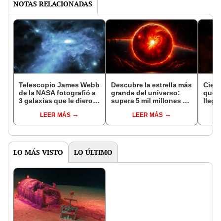
NOTAS RELACIONADAS
Telescopio James Webb
Descubre la estrella más
Cient
de la NASA fotografió a
grande del universo:
que e
3 galaxias que le dieron
supera 5 mil millones de
llega
origen al universo
veces el tamaño del Sol
Crunc
LEER MÁS
LEER MÁS
LO MÁS VISTO
LO ÚLTIMO