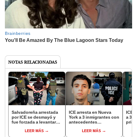
NOTAS RELACIONADAS
Salvadoreña arrestada
ICE arresta en Nueva
ICE a
por ICE se desmayó y
York a 3 inmigrantes con
a 356
fue forzada a levantarse
antecedentes
prim
pese a no poder
criminales: extranjeros
Trump
LEER MÁS
LEER MÁS
respirar: terminó en
serían miembros de
tendr
hospital de EEUU
temida pandilla MS-13
ante