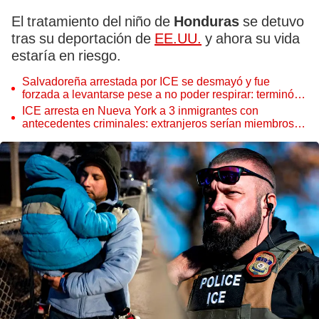
El tratamiento del niño de
Honduras
se detuvo
tras su deportación de
EE.UU.
y ahora su vida
estaría en riesgo.
Salvadoreña arrestada por ICE se desmayó y fue
forzada a levantarse pese a no poder respirar: terminó
en hospital de EEUU
ICE arresta en Nueva York a 3 inmigrantes con
antecedentes criminales: extranjeros serían miembros
de temida pandilla MS-13