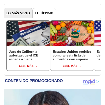
crimi
LO MÁS VISTO
LO ÚLTIMO
Juez de California
Estados Unidos prohíbe
Esta
autoriza que el ICE
comprar esta lista de
depó
acceda a cierta
alimentos con cupones
para 
información de los
SNAP en cinco estados
benef
LEER MÁS
LEER MÁS
inmigrantes inscritos en
desde 2026
Socia
Medicaid
se s