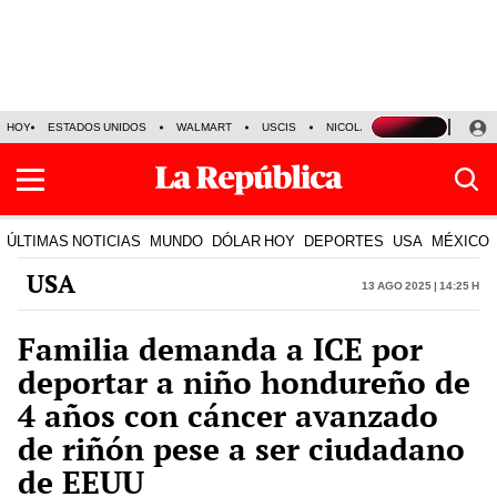
HOY
ESTADOS UNIDOS
WALMART
USCIS
NICOLÁS MADURO
P-8 PO
ÚLTIMAS NOTICIAS
MUNDO
DÓLAR HOY
DEPORTES
USA
MÉXICO
USA
13 Ago 2025 | 14:25 h
Familia demanda a ICE por
deportar a niño hondureño de
4 años con cáncer avanzado
de riñón pese a ser ciudadano
de EEUU