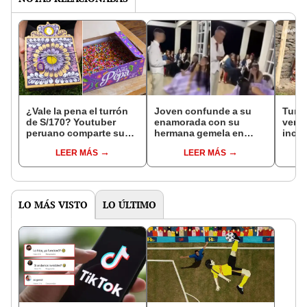
¿Vale la pena el turrón
Joven confunde a su
Turis
de S/170? Youtuber
enamorada con su
ver a
peruano comparte su
hermana gemela en
inca 
sorprendente
plena declaración de
usua
LEER MÁS
LEER MÁS
experiencia: "Es
amor y se vuelve viral en
“Piza
aromático, pero no
redes: "Estaba
sabroso"
nervioso"
LO MÁS VISTO
LO ÚLTIMO