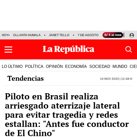
HOY
OLLANTA HUMALA
JANET TELLO
7 DE AGOSTO
TINKA RESULTADOS
LO ÚLTIMO
POLÍTICA
OPINIÓN
ECONOMÍA
SOCIEDAD
MUNDO
CIE
Tendencias
10 Nov 2025 | 12:48 h
Piloto en Brasil realiza
arriesgado aterrizaje lateral
para evitar tragedia y redes
estallan: "Antes fue conductor
de El Chino"