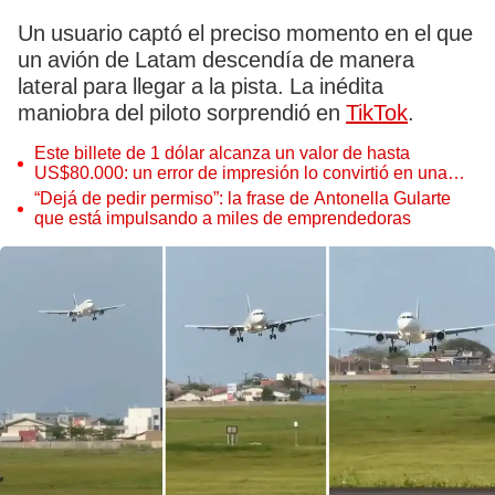
Un usuario captó el preciso momento en el que
un avión de Latam descendía de manera
lateral para llegar a la pista. La inédita
maniobra del piloto sorprendió en
TikTok
.
Este billete de 1 dólar alcanza un valor de hasta
US$80.000: un error de impresión lo convirtió en una
pieza única que hoy buscan coleccionistas de todo el
“Dejá de pedir permiso”: la frase de Antonella Gularte
mundo
que está impulsando a miles de emprendedoras