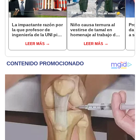
La impactante razón por
Niño causa ternura al
Prof
la que profesor de
vestirse de tamal en
da i
ingeniería de la UNI pide
homenaje al trabajo de
a su
que enseñen Filosofía
su mamá: "El mejor
“Exi
LEER MÁS
LEER MÁS
en colegios de Perú
disfraz"
somo
univ