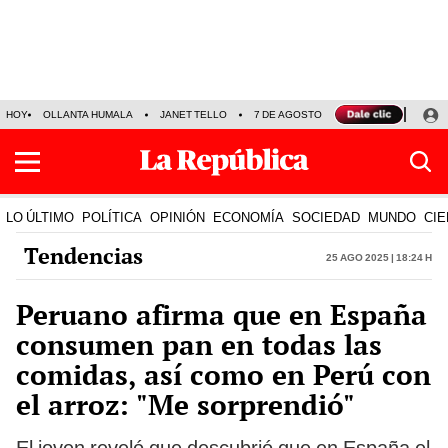
HOY
OLLANTA HUMALA
JANET TELLO
7 DE AGOSTO
TINKA RESULTADOS
LO ÚLTIMO
POLÍTICA
OPINIÓN
ECONOMÍA
SOCIEDAD
MUNDO
CIE
Tendencias
25 Ago 2025 | 18:24 h
Peruano afirma que en España
consumen pan en todas las
comidas, así como en Perú con
el arroz: "Me sorprendió"