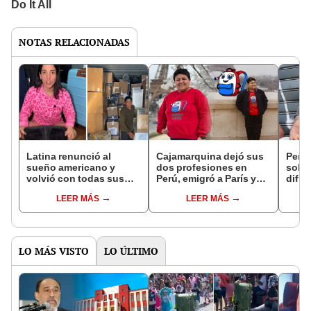
NOTAS RELACIONADAS
Latina renunció al
Cajamarquina dejó sus
Peru
sueño americano y
dos profesiones en
sobre
volvió con todas sus
Perú, emigró a París y
difíc
cosas en contenedores
triunfó con su empresa
que '
LEER MÁS
LEER MÁS
tras dejar EE.UU.:
'Mochila Latina':
traer
“Hasta el microondas”
"Trabajaba por
propinas"
LO MÁS VISTO
LO ÚLTIMO