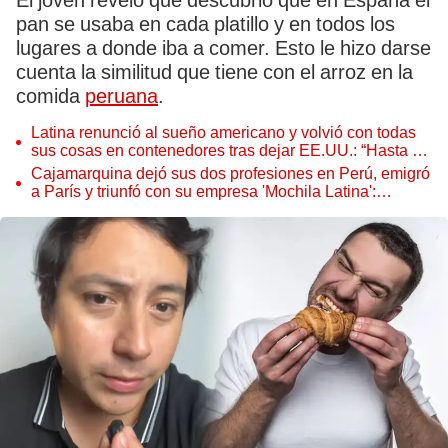
El joven reveló que descubrió que en España el
pan se usaba en cada platillo y en todos los
lugares a donde iba a comer. Esto le hizo darse
cuenta la similitud que tiene con el arroz en la
comida
peruana
.
Latina renunció al sueño americano y volvió con todas
sus cosas en contenedores tras dejar EE.UU.: “Hasta el
microondas”
Cajamarquina dejó sus dos profesiones en Perú, emigró
a París y triunfó con su empresa 'Mochila Latina':
"Trabajaba por propinas"