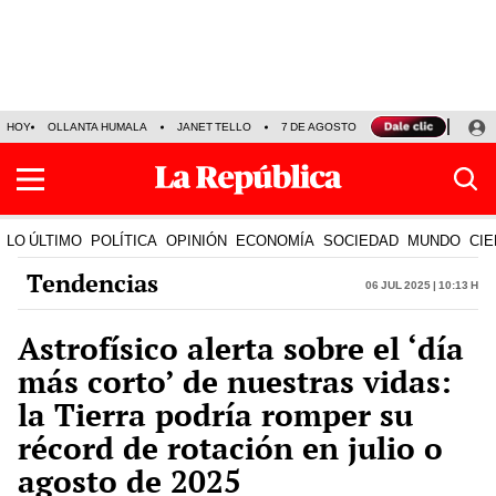
HOY
OLLANTA HUMALA
JANET TELLO
7 DE AGOSTO
TINKA RESULTADOS
LO ÚLTIMO
POLÍTICA
OPINIÓN
ECONOMÍA
SOCIEDAD
MUNDO
CIE
Tendencias
06 Jul 2025 | 10:13 h
Astrofísico alerta sobre el ‘día
más corto’ de nuestras vidas:
la Tierra podría romper su
récord de rotación en julio o
agosto de 2025