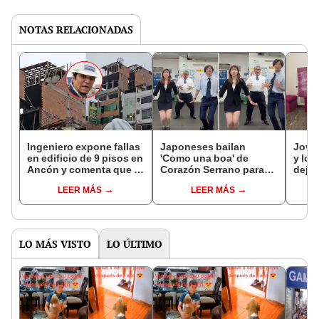
NOTAS RELACIONADAS
Ingeniero expone fallas
Japoneses bailan
Jove
en edificio de 9 pisos en
'Como una boa' de
y lo 
Ancón y comenta que lo
Corazón Serrano para
dejó 
construyeron como
celebrar que Japón
dejen
LEER MÁS
LEER MÁS
"jugando con legos":
exoneró visas a
boni
"Muy irregular"
peruanos
LO MÁS VISTO
LO ÚLTIMO