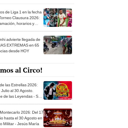
os de Liga 1 en la fecha
 Torneo Clausura 2026:
amación, horarios y
 ver
hi advierte llegada de
IAS EXTREMAS en 65
ncias desde HOY
mos al Circo!
de las Estrellas 2026:
 Julio al 30 Agosto.
e de las Leyendas - San
l
 Montecarlo 2026: Del 17
io hasta el 30 Agosto en
o Militar - Jesús María