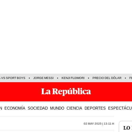
A VS SPORT BOYS
JORGE MESSI
KENJI FUJIMORI
PRECIO DEL DÓLAR
F
N
ECONOMÍA
SOCIEDAD
MUNDO
CIENCIA
DEPORTES
ESPECTÁCU
02 May 2025 | 13:11 h
LO