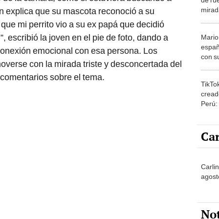
mirad
en explica que su mascota reconoció a su
Torett
que mi perrito vio a su ex papá que decidió
 escribió la joven en el pie de foto, dando a
Mario
españ
 conexión emocional con esa persona. Los
con su
overse con la mirada triste y desconcertada del
amor 
 comentarios sobre el tema.
gastr
TikTo
cread
Perú:
puede
1.000
Car
Carli
agost
No