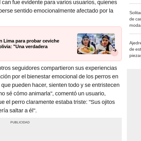
l can fue evidente para varios usuarios, quienes
aberse sentido emocionalmente afectado por la
Solita
de ca
moda.
demue
en Lima para probar ceviche
Ajedre
livia: "Una verdadera
de es
piezas
consi
otros seguidores compartieron sus experiencias
ión por el bienestar emocional de los perros en
 que pueden hacer, sienten todo y se entristecen
 no sé cómo animarla", comentó un usuario,
 el perro claramente estaba triste: "Sus ojitos
ía saltar a él".