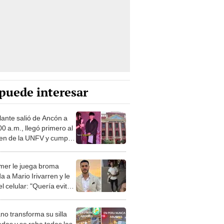
puede interesar
lante salió de Ancón a
00 a.m., llegó primero al
n de la UNFV y cumplió
eño de ingresar: su
ia se volvió viral en
mer le juega broma
k
 a Mario Irivarren y le
el celular: "Quería evitar
erre ciclos"
no transforma su silla
edas y se roba todas las