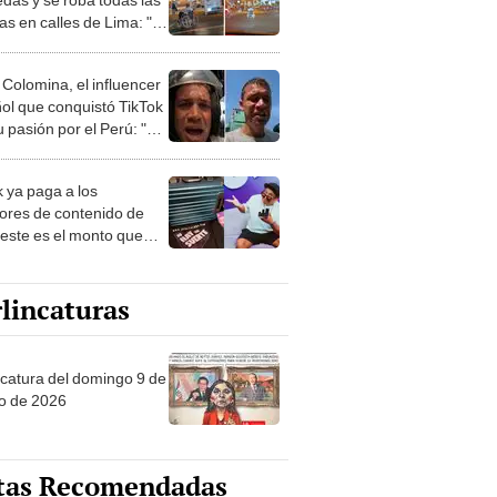
as en calles de Lima: "Ni
o"
 Colomina, el influencer
ol que conquistó TikTok
 pasión por el Perú: "Mi
nació por la
onomía"
k ya paga a los
ores de contenido de
 este es el monto que
s llegar a cobrar por
 vistas
lincaturas
ncatura del domingo 9 de
o de 2026
tas Recomendadas