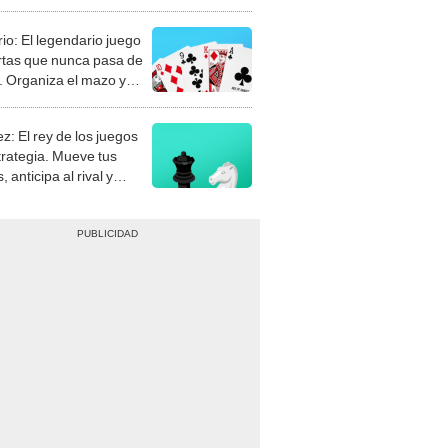
rio: El legendario juego
rtas que nunca pasa de
 Organiza el mazo y
stra tu habilidad.
z: El rey de los juegos
trategia. Mueve tus
, anticipa al rival y
gue el jaque mate.