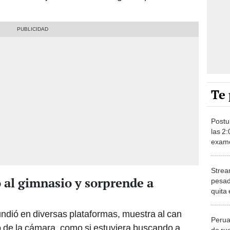
Te 
Postu
las 2:
exame
su su
histor
Strea
TikTo
o al gimnasio y sorprende a
pesada
quita 
que ci
undió en diversas plataformas, muestra al can
Perua
o de la cámara, como si estuviera buscando a
de ru