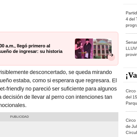
Partid
4 del
progr
dónde
Senam
00 a.m., llegó primero al
LLUV
ueño de ingresar: su historia
provi
 visiblemente desconcertado, se queda mirando
¡Va
dueño estaba, como si esperara que regresara. El
t-friendly no pareció ser suficiente para algunos
Circo 
 decisión de llevar al perro con intenciones tan
del 15
Parqu
mocionales.
Migue
Circo
de Jul
Círcul