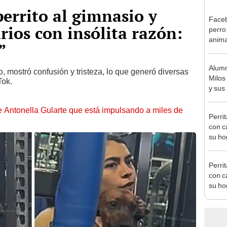
perrito al gimnasio y
Faceb
rios con insólita razón:
perro
anima
”
descu
Alumn
, mostró confusión y tristeza, lo que generó diversas
Milos
Tok.
y sus
reír 
de Antonella Gularte que está impulsando a miles de
Perri
con c
su ho
Perri
con c
su ho