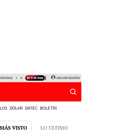
ERIADOS
KEIKO FUJIMORI
NALDY SALDAÑA
INICIAR SESIÓN
JAVIER MILEI
PARTIDOS DE
LOS
DÓLAR
DATEC
BOLETÍN
 MÁS VISTO
LO ÚLTIMO