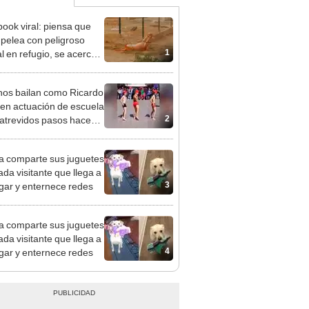
ook viral: piensa que
 pelea con peligroso
1
l en refugio, se acerca y
bre la verdad [VIDEO]
os bailan como Ricardo
 en actuación de escuela
2
 atrevidos pasos hacen
a compañeros [VIDEO]
ta comparte sus juguetes
ada visitante que llega a
3
gar y enternece redes
ta comparte sus juguetes
ada visitante que llega a
4
gar y enternece redes