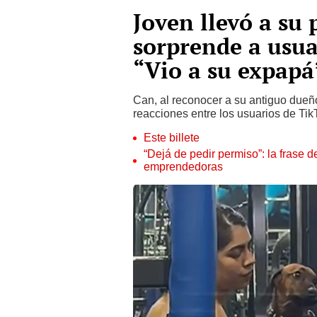
Joven llevó a su 
sorprende a usua
“Vio a su expapá
Can, al reconocer a su antiguo dueño
reacciones entre los usuarios de Tik
Este billete
“Dejá de pedir permiso”: la frase 
emprendedoras