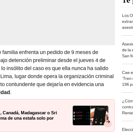
Te 
Los O
extra
asesi
Lima 
Asesi
de la
de familia enfrenta un pedido de 9 meses de
San M
jo detención preliminar desde el jueves 4 de
compa
 lo insólito del caso es que ella nunca ha salido
Cae e
a Lima, lugar donde opera la organización criminal
‘Tren
nto contundente que dejaría en evidencia una
196 p
idad
.
¿Cómo
contra
, Canadá, Madagascar o Sri
Reni
ima de una estafa solo por
Elecc