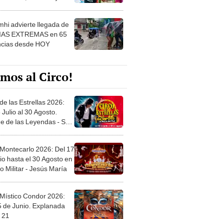
 ver
hi advierte llegada de
IAS EXTREMAS en 65
ncias desde HOY
mos al Circo!
de las Estrellas 2026:
 Julio al 30 Agosto.
e de las Leyendas - San
l
 Montecarlo 2026: Del 17
io hasta el 30 Agosto en
o Militar - Jesús María
 Místico Condor 2026:
5 de Junio. Explanada
 21