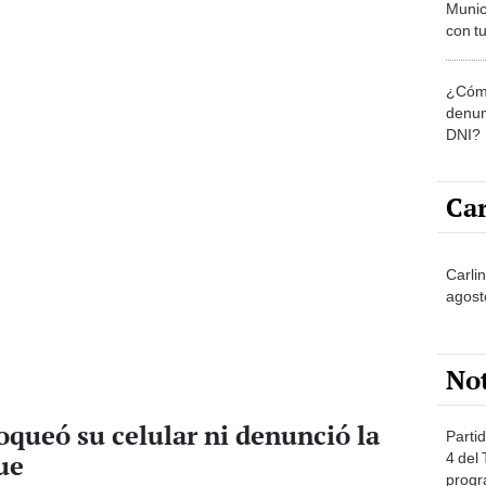
Munic
con tu
miemb
de oct
¿Cómo
la O
denun
DNI?
Car
Carlin
agost
No
oqueó su celular ni denunció la
Partid
ue
4 del
progr