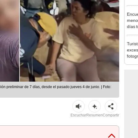
Indec
con m
Encue
menor
días 
sujet
PNP b
Turis
exces
fotog
en Cu
recup
ón preliminar de 7 días, desde el pasado jueves 4 de junio. | Foto:
Escuchar
Resumen
Compartir