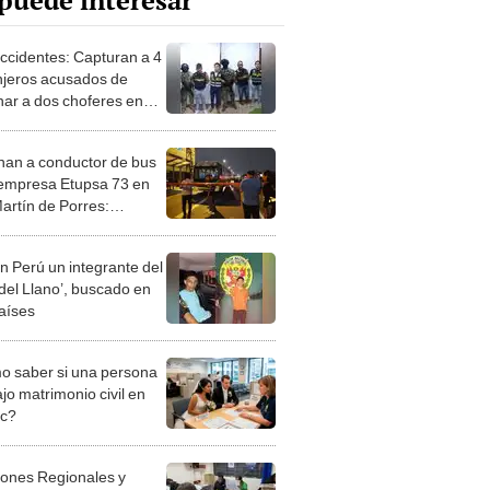
puede interesar
ccidentes: Capturan a 4
njeros acusados de
nar a dos choferes en
Norte
nan a conductor de bus
 empresa Etupsa 73 en
artín de Porres:
ñía era extorsionada
n Perú un integrante del
 del Llano’, buscado en
aíses
 saber si una persona
jo matrimonio civil en
ec?
iones Regionales y