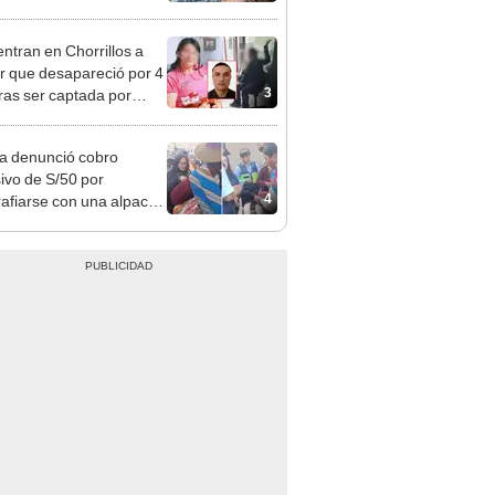
opi multó a la empresa
ás de S/ 19.000
ntran en Chorrillos a
 que desapareció por 4
3
tras ser captada por
o que conoció en Roblox:
usca al implicado
ta denunció cobro
ivo de S/50 por
4
rafiarse con una alpaca
sco: serenazgo
eró el dinero