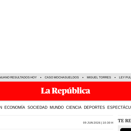
NUANO RESULTADOS HOY
CASO MOCHASUELDOS
MIGUEL TORRES
LEY PU
N
ECONOMÍA
SOCIEDAD
MUNDO
CIENCIA
DEPORTES
ESPECTÁCU
TE R
09 Jun 2026 | 10:30 h