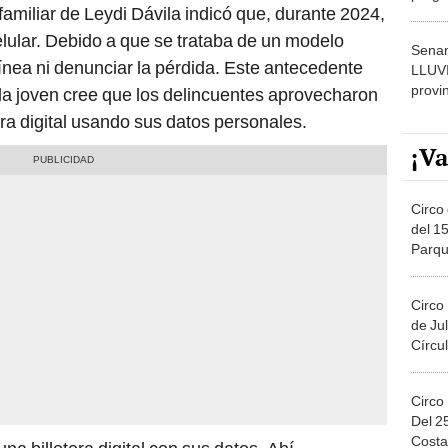
 familiar de Leydi Dávila indicó que, durante 2024,
dónde
elular. Debido a que se trataba de un modelo
Senam
línea ni denunciar la pérdida. Este antecedente
LLUV
provi
 la joven cree que los delincuentes aprovecharon
era digital usando sus datos personales.
¡Va
Circo 
del 15
Parqu
Migue
Circo
de Jul
Círcul
Circo
Del 2
Costa