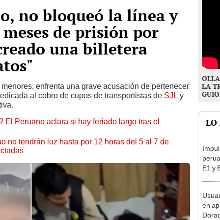
o, no bloqueó la línea y
 meses de prisión por
creado una billetera
atos"
OLLA
 menores, enfrenta una grave acusación de pertenecer
LA T
GUIO
 dedicada al cobro de cupos de transportistas de
SJL
y
iva.
 El Peruano aclara si hay feriado largo tras el
LO
ao no tendrán luz hasta por 12 horas del 5 al 7 de
Impul
ectadas
perua
E1 y 
pymes
benef
Usuar
en ap
Dorad