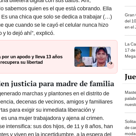
na billetera digital con sus datos. Ahí,
No sabemos quien es el que está cobrando. Ella
Gran 
 Es una chica que solo se dedica a trabajar (…)
del 10
e que cuando se le cayó el celular nunca hizo
en el
 y lo dejó ahí”, explicó.
La Ca
17 de 
Mega 
por un apodo y lleva 13 años
 recupera su libertad
Ju
n justicia para madre de familia
Maste
generado marchas y plantones en el distrito de
palab
ncia, decenas de vecinos, amigos y familiares
nuest
as para exigir su inmediata liberación y
 es una mujer trabajadora y ajena al crimen.
Solita
se intensifica: sus dos hijos, de 11 y 8 años, han
de ca
moda.
es y viven en la incertidumbre, a la espera del