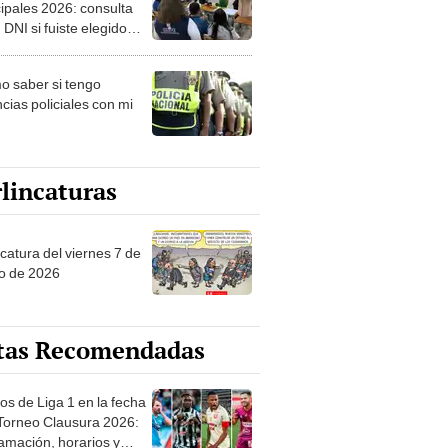
ipales 2026: consulta
 DNI si fuiste elegido
ro de mesa para este 4
ubre en el link oficial de
 saber si tengo
NPE
cias policiales con mi
lincaturas
catura del viernes 7 de
o de 2026
tas Recomendadas
os de Liga 1 en la fecha
 Torneo Clausura 2026:
amación, horarios y