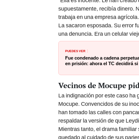
“Ella es inocente. Le han creado u
supuestamente, recibía dinero. 
trabaja en una empresa agrícola.
La sacaron esposada. Su error fu
una denuncia. Era un celular viejo
PUEDES VER
:
Fue condenado a cadena perpetua 
en prisión: ahora el TC decidirá si
Vecinos de Mocupe pide
La indignación por este caso ha 
Mocupe. Convencidos de su inoce
han tomado las calles con pancart
respaldar la versión de que Leydi
Mientras tanto, el drama familiar 
quedado al cuidado de sus parient