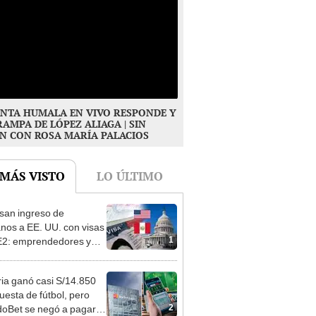
NTA HUMALA EN VIVO RESPONDE Y
RAMPA DE LÓPEZ ALIAGA | SIN
N CON ROSA MARÍA PALACIOS
 MÁS VISTO
LO ÚLTIMO
san ingreso de
nos a EE. UU. con visas
1
E2: emprendedores y
 serían los más
iciados
ia ganó casi S/14.850
uesta de fútbol, pero
2
oBet se negó a pagar: