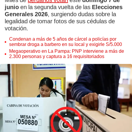
Miles de
peruanos votan
este
domingo 7 de
junio
en la segunda vuelta de las
Elecciones
Generales 2026
, surgiendo dudas sobre la
legalidad de tomar fotos de sus cédulas de
votación.
Condenan a más de 5 años de cárcel a policías por
sembrar droga a barbero en su local y exigirle S/5.000
Megaoperativo en La Pampa: PNP interviene a más de
2.300 personas y captura a 16 requisitoriados