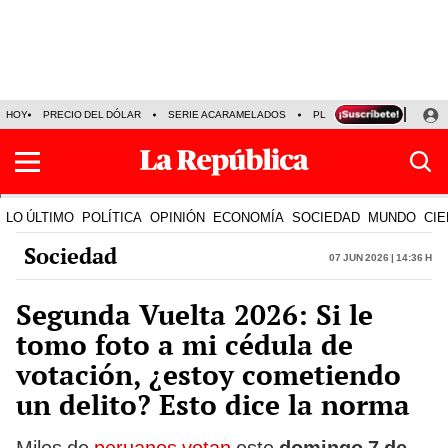
HOY
PRECIO DEL DÓLAR
SERIE ACARAMELADOS
PLAZA VEA
ALEJAND
LO ÚLTIMO
POLÍTICA
OPINIÓN
ECONOMÍA
SOCIEDAD
MUNDO
CIE
Sociedad
07 Jun 2026 | 14:36 h
Segunda Vuelta 2026: Si le
tomo foto a mi cédula de
votación, ¿estoy cometiendo
un delito? Esto dice la norma