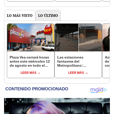
electoral 2026: ¿cómo
anunciarán en julio
utilizarlos?
LO MÁS VISTO
LO ÚLTIMO
Plaza Vea cerrará horas
Las estaciones
Azul 
antes este miércoles 12
fantasma del
de ab
de agosto en todo el
Metropolitano:
cond
Perú: tiendas atenderán
ampliación norte sigue
organ
LEER MÁS
LEER MÁS
hasta las 7 p.m.
inconclusa por falta de
en Tr
buses y una adenda
estancada