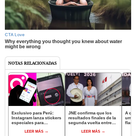
NOTAS RELACIONADAS
Exclusivo para Perú:
JNE confirma que los
A qué
Instagram lanza stickers
resultados finales de la
urna 
especiales para
segunda vuelta entre
flash
compartir por la
Keiko Fujimori y
LEER MÁS
LEER MÁS
segunda vuelta
Roberto Sánchez se