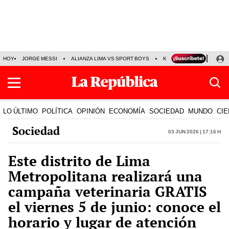
HOY
JORGE MESSI
ALIANZA LIMA VS SPORT BOYS
KENJI FUJIMORI
PRE
LO ÚLTIMO
POLÍTICA
OPINIÓN
ECONOMÍA
SOCIEDAD
MUNDO
CIE
Sociedad
03 Jun 2026 | 17:16 h
Este distrito de Lima
Metropolitana realizará una
campaña veterinaria GRATIS
el viernes 5 de junio: conoce el
horario y lugar de atención