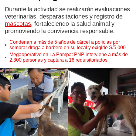
Durante la actividad se realizarán evaluaciones
veterinarias, desparasitaciones y registro de
mascotas
, fortaleciendo la salud animal y
promoviendo la convivencia responsable.
Condenan a más de 5 años de cárcel a policías por
sembrar droga a barbero en su local y exigirle S/5.000
Megaoperativo en La Pampa: PNP interviene a más de
2.300 personas y captura a 16 requisitoriados