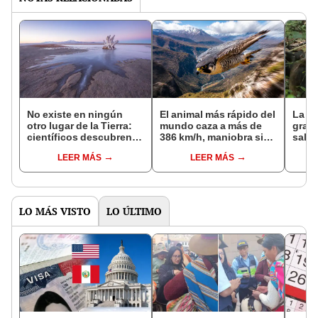
No existe en ningún
El animal más rápido del
La c
otro lugar de la Tierra:
mundo caza a más de
gran
científicos descubren
386 km/h, maniobra sin
salva
una criatura misteriosa
perder estabilidad ni
de d
LEER MÁS
LEER MÁS
bajo un lago ultrasalado
sufrir daños y suele
ataqu
migrar a Perú
una ‘
LO MÁS VISTO
LO ÚLTIMO