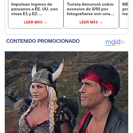
Impulsan ingreso de
Turista denunció cobro
MEF 
peruanos a EE. UU. con
excesivo de S/50 por
prop
visas E1 y E2:
fotografiarse con una
trasl
emprendedores y
alpaca en Cusco:
no se
LEER MÁS
LEER MÁS
pymes serían los más
serenazgo recuperó el
“Lune
beneficiados
dinero