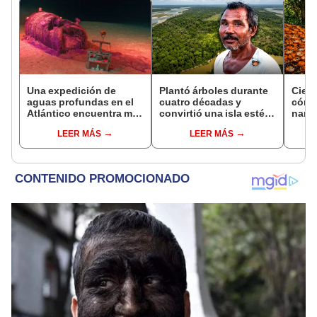
Una expedición de
Plantó árboles durante
Cient
aguas profundas en el
cuatro décadas y
cómo
Atlántico encuentra más
convirtió una isla estéril
nara
de 200.000 barriles de
en un inmenso bosque:
dese
LEER MÁS
LEER MÁS
residuos radiactivos
hoy supera casi seis
tran
con fugas
veces al Parque de las
ecos
Leyendas.
Rica