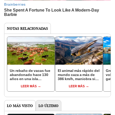
NOTAS RELACIONADAS
Un rebaño de vacas fue
El animal más rápido del
Grec
abandonado hace 130
mundo caza a más de
volun
años en una isla
386 km/h, maniobra sin
gatos
desierta, y un estudio
perder estabilidad ni
parad
LEER MÁS
LEER MÁS
genético dejó
sufrir daños y suele
aloj
sorprendidos a los
migrar a Perú
y gas
científicos
LO MÁS VISTO
LO ÚLTIMO