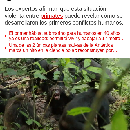
Los expertos afirman que esta situación
violenta entre
primates
puede revelar cómo se
desarrollaron los primeros conflictos humanos.
El primer hábitat submarino para humanos en 40 años
ya es una realidad: permitirá vivir y trabajar a 17 metros
de profundidad
Una de las 2 únicas plantas nativas de la Antártica
marca un hito en la ciencia polar: reconstruyen por
primera vez todo su ADN