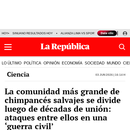
HOY
SINUANO RESULTADOS HOY
ALIANZA LIMA VS SPORT BOYS
JORGE MES
LO ÚLTIMO
POLÍTICA
OPINIÓN
ECONOMÍA
SOCIEDAD
MUNDO
CIE
Ciencia
03 Jun 2026 | 16:14 h
La comunidad más grande de
chimpancés salvajes se divide
luego de décadas de unión:
ataques entre ellos en una
‘guerra civil’