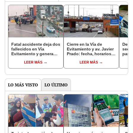
Fatal accidente deja dos
Cierre en la Vía de
Deli
fallecidos en Vía
Evitamiento y av. Javier
secu
Evitamiento y genera
Prado: fecha, horarios y
pasaj
fuerte congestión
puntos afectados
pers
LEER MÁS
LEER MÁS
vehicular desde Acho
term
Vía E
LO MÁS VISTO
LO ÚLTIMO