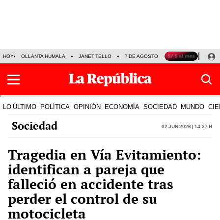
HOY
OLLANTA HUMALA
JANET TELLO
7 DE AGOSTO
TINKA RESULTADOS
LO ÚLTIMO
POLÍTICA
OPINIÓN
ECONOMÍA
SOCIEDAD
MUNDO
CIE
Sociedad
02 Jun 2026 | 14:37 h
Tragedia en Vía Evitamiento:
identifican a pareja que
falleció en accidente tras
perder el control de su
motocicleta