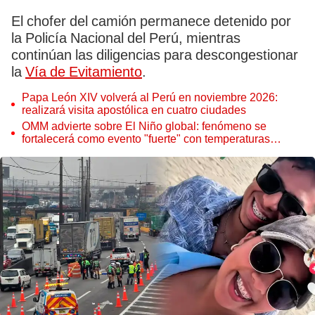
El chofer del camión permanece detenido por
la Policía Nacional del Perú, mientras
continúan las diligencias para descongestionar
la
Vía de Evitamiento
.
Papa León XIV volverá al Perú en noviembre 2026:
realizará visita apostólica en cuatro ciudades
OMM advierte sobre El Niño global: fenómeno se
fortalecerá como evento "fuerte" con temperaturas
récord este 2026