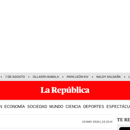
7 DE AGOSTO
OLLANTA HUMALA
PAPA LEÓN XIV
NALDY SALDAÑA
N
ECONOMÍA
SOCIEDAD
MUNDO
CIENCIA
DEPORTES
ESPECTÁCU
TE R
19 May 2026 | 10:23 h