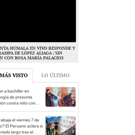
NTA HUMALA EN VIVO RESPONDE Y
RAMPA DE LÓPEZ ALIAGA | SIN
N CON ROSA MARÍA PALACIOS
 MÁS VISTO
LO ÚLTIMO
n a bachiller en
logía de presunta
1
ión contra niño con
mo en Surco: cámaras
n el hecho
rabaja el viernes 7 de
o? El Peruano aclara si
2
riado largo tras el