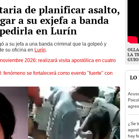
aria de planificar asalto,
gar a su exjefa a banda
spedirla en Lurín
ó a su jefa a una banda criminal que la golpeó y
OLLA
de su oficina en
Lurín
.
LA T
GUIO
oviembre 2026: realizará visita apostólica en cuatro
: fenómeno se fortalecerá como evento "fuerte" con
LO
Acusa
Psico
agres
autis
capta
¿Se t
agost
hay fe