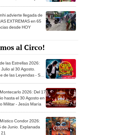
 ver
hi advierte llegada de
IAS EXTREMAS en 65
ncias desde HOY
mos al Circo!
de las Estrellas 2026:
 Julio al 30 Agosto.
e de las Leyendas - San
l
 Montecarlo 2026: Del 17
io hasta el 30 Agosto en
o Militar - Jesús María
 Místico Condor 2026:
5 de Junio. Explanada
 21