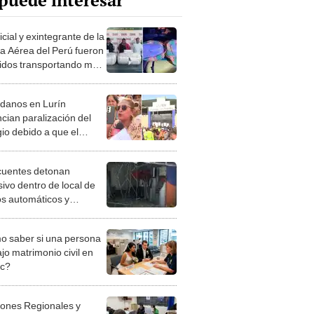
puede interesar
cial y exintegrante de la
a Aérea del Perú fueron
idos transportando más
 kilos de marihuana
danos en Lurín
cian paralización del
gio debido a que el
al electoral no llegó al
: "Queremos votar"
cuentes detonan
sivo dentro de local de
os automáticos y
aen S/22.000 en Lurín
 saber si una persona
jo matrimonio civil en
ec?
iones Regionales y