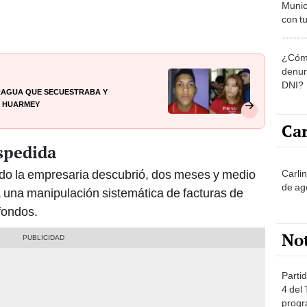
Munic
con tu
miemb
de oct
¿Cómo
la O
denun
DNI?
Aragua que secuestraba y
y Huarmey
Car
espedida
ndo la empresaria descubrió, dos meses y medio
Carli
de ag
 una manipulación sistemática de facturas de
 fondos.
No
Partid
4 del
progr