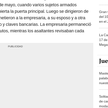
3 de mayo, cuando varios sujetos armados
bierta la puerta principal. Luego se dirigieron de
Gran 
del 10
ometieron a la empresaria, a su esposo y a otra
en el
ero y claves bancarias. La empresaria permaneció
utos, mientras los asaltantes revisaban cada
La Ca
17 de 
Mega 
Ju
Maste
palab
nuest
Solita
de ca
moda.