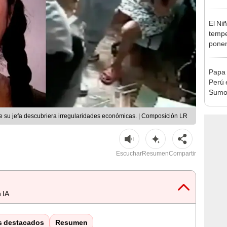
desca
El Ni
tempe
ponen
produ
Papa 
Perú 
Sumo 
visita
ciuda
e su jefa descubriera irregularidades económicas. | Composición LR
Escuchar
Resumen
Compartir
 IA
s destacados
Resumen