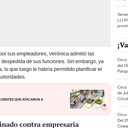
dónde
Senam
LLUV
provi
¡Va
por sus empleadores, Verónica admitió las
Circo 
e despedida de sus funciones. Sin embargo, ya
del 15
, lo que luego le habría permitido planificar el
Parqu
autoridades.
Migue
Circo
de Jul
Círcul
cuentes que atacaron a
Circo
Del 2
dinado contra empresaria
Costa