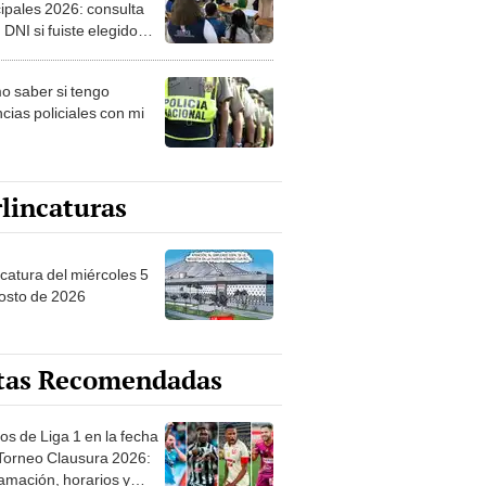
ipales 2026: consulta
 DNI si fuiste elegido
ro de mesa para este 4
ubre en el link oficial de
 saber si tengo
NPE
cias policiales con mi
lincaturas
ncatura del miércoles 5
osto de 2026
tas Recomendadas
os de Liga 1 en la fecha
 Torneo Clausura 2026:
amación, horarios y