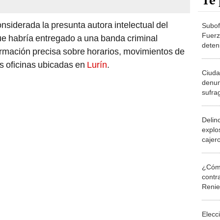
Te 
nsiderada la presunta autora intelectual del
Subofi
Fuerz
ue habría entregado a una banda criminal
deten
rmación precisa sobre horarios, movimientos de
de 50
las oficinas ubicadas en
Lurín
.
Ciuda
denun
sufra
materi
local
Delin
explo
cajer
sustr
¿Cómo
contra
Reni
Elecc