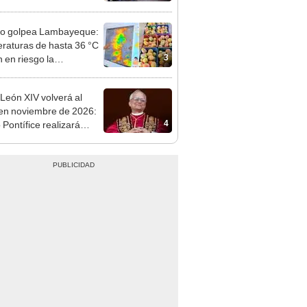
nso del 6 de agosto
ño golpea Lambayeque:
raturas de hasta 36 °C
3
 en riesgo la
cción de mango y palta
León XIV volverá al
en noviembre de 2026:
4
Pontífice realizará
 apostólica en cuatro
des