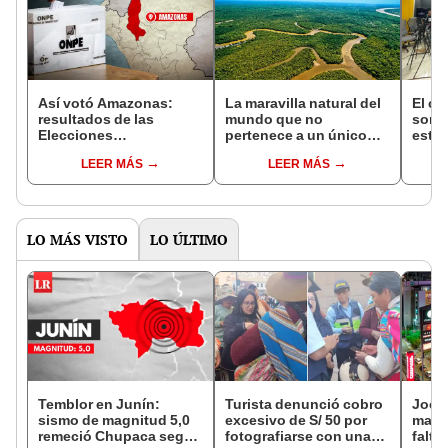
Así votó Amazonas:
La maravilla natural del
El co
resultados de las
mundo que no
sorp
Elecciones
pertenece a un único
está 
Presidenciales 2026,
país: abarca 9 territorios
y se 
LEER MÁS
LEER MÁS
según conteo oficial
de Sudamérica y 'llega'
Amaz
ONPE al 100%
hasta Europa
LO MÁS VISTO
LO ÚLTIMO
Temblor en Junín:
Turista denunció cobro
Jocke
sismo de magnitud 5,0
excesivo de S/ 50 por
manti
remeció Chupaca según
fotografiarse con una
falta