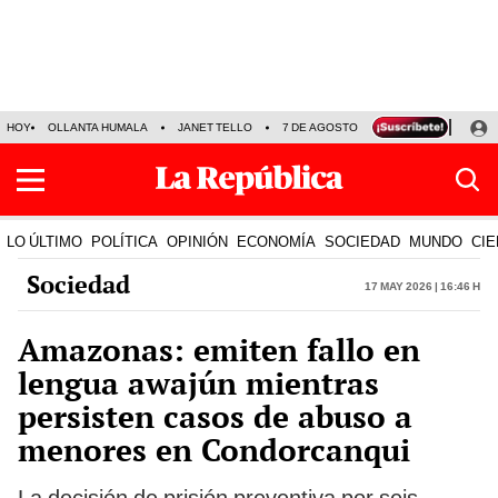
HOY
OLLANTA HUMALA
JANET TELLO
7 DE AGOSTO
TINKA RESULTADOS
LO ÚLTIMO
POLÍTICA
OPINIÓN
ECONOMÍA
SOCIEDAD
MUNDO
CIE
Sociedad
17 May 2026 | 16:46 h
Amazonas: emiten fallo en
lengua awajún mientras
persisten casos de abuso a
menores en Condorcanqui