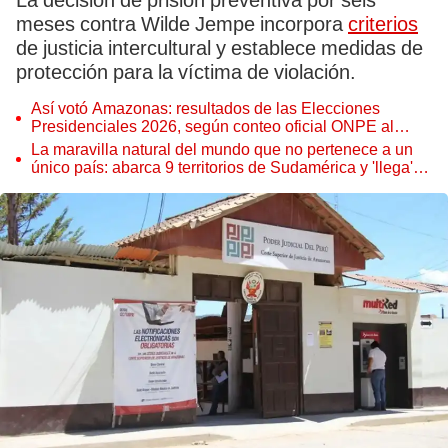
La decisión de prisión preventiva por seis
meses contra Wilde Jempe incorpora
criterios
de justicia intercultural y establece medidas de
protección para la víctima de violación.
Así votó Amazonas: resultados de las Elecciones
Presidenciales 2026, según conteo oficial ONPE al
100%
La maravilla natural del mundo que no pertenece a un
único país: abarca 9 territorios de Sudamérica y 'llega'
hasta Europa