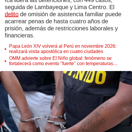
Ica lidera las detenciones, con 449 casos,
seguida de Lambayeque y Lima Centro. El
delito
de omisión de asistencia familiar puede
acarrear penas de hasta cuatro años de
prisión, además de restricciones laborales y
financieras.
Papa León XIV volverá al Perú en noviembre 2026:
realizará visita apostólica en cuatro ciudades
OMM advierte sobre El Niño global: fenómeno se
fortalecerá como evento "fuerte" con temperaturas
récord este 2026