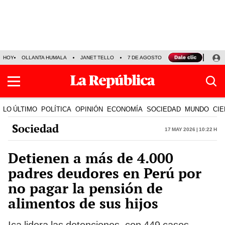
HOY
OLLANTA HUMALA
JANET TELLO
7 DE AGOSTO
TINKA RESULTADOS
LO ÚLTIMO
POLÍTICA
OPINIÓN
ECONOMÍA
SOCIEDAD
MUNDO
CIE
Sociedad
17 May 2026 | 10:22 h
Detienen a más de 4.000
padres deudores en Perú por
no pagar la pensión de
alimentos de sus hijos