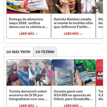
Entrega de alimentos
Darinka Ramírez estalla
Día d
mayo 2026: verifica
al revelar la insólita cifra
desta
ahora con tu cédula si
que Jefferson Farfán
como
eres beneficiario de
quiere darle como
del p
LEER MÁS
LEER MÁS
'Hambre Cero' en
pensión para su hija: “Él
servi
Colombia
tiene una vida de lujos”
labor
LO MÁS VISTO
LO ÚLTIMO
Turista denunció cobro
Usuaria ganó casi
Temb
excesivo de S/ 50 por
S/14.850 en apuesta de
4,3 s
fotografiarse con una
fútbol, pero DoradoBet
Areq
alpaca en Cusco y
se negó a pagar:
IGP
LEER MÁS
LEER MÁS
Serenazgo recuperó el
Indecopi multó a la