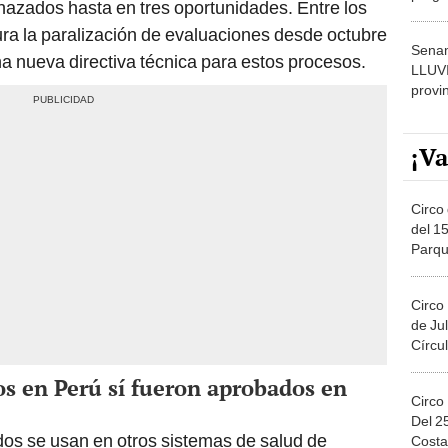
chazados hasta en tres oportunidades. Entre los
dónde
ura la paralización de evaluaciones desde octubre
Senam
na nueva directiva técnica para estos procesos.
LLUV
provi
¡Va
Circo 
del 15
Parqu
Migue
Circo
de Jul
Círcul
 en Perú sí fueron aprobados en
Circo
Del 2
s se usan en otros sistemas de salud de
Costa