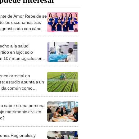
puede interesar
nte de Amor Rebelde se
de los escenarios tras
iagnosticada con cáncer:
 sido una noticia fácil”
echo a la salud
tido en lujo: solo
en 107 mamógrafos en
para detectar el cáncer
ama
r colorrectal en
es: estudio apunta a un
cida común como
e factor de riesgo
 saber si una persona
jo matrimonio civil en
ec?
iones Regionales y