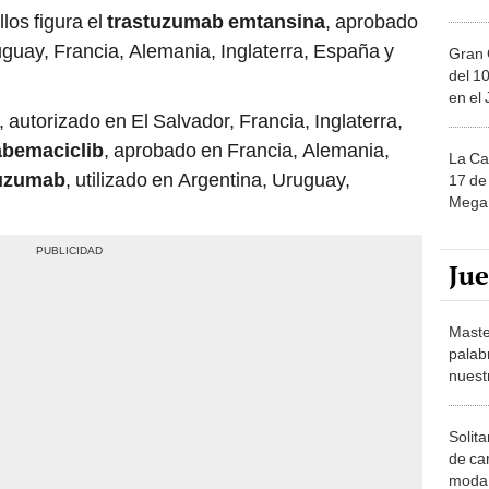
los figura el
trastuzumab emtansina
, aprobado
uguay, Francia, Alemania, Inglaterra, España y
Gran 
del 10
en el
, autorizado en El Salvador, Francia, Inglaterra,
abemaciclib
, aprobado en Francia, Alemania,
La Ca
uzumab
, utilizado en Argentina, Uruguay,
17 de 
Mega 
Ju
Maste
palab
nuest
Solita
de ca
moda.