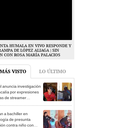
NTA HUMALA EN VIVO RESPONDE Y
RAMPA DE LÓPEZ ALIAGA | SIN
N CON ROSA MARÍA PALACIOS
 MÁS VISTO
LO ÚLTIMO
l anuncia investigación
scalía por expresiones
1
tas de streamer
orata contra votantes de
rra
n a bachiller en
logía de presunta
2
ión contra niño con