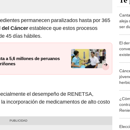
Te 
Canta
edientes permanecen paralizados hasta por 365
aleja 
ser d
 del Cáncer
establece que estos procesos
“No ha
e 45 días hábiles.
El der
conver
exist
ta a 5,6 millones de peruanos
Perú 
 riñones
de m
Cánce
jóven
herbi
posibl
specialmente el desempeño de RENETSA,
¿Cómo
la incorporación de medicamentos de alto costo
contra
Reni
Elecc