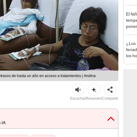
autis
capta
El Ni
tempe
ponen
produ
¿Los 
feria
los h
habil
BBVA 
rasos de hasta un año en acceso a tratamientos | Andina
Escuchar
Resumen
Compartir
 IA