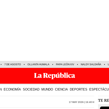
7 DE AGOSTO
OLLANTA HUMALA
PAPA LEÓN XIV
NALDY SALDAÑA
N
ECONOMÍA
SOCIEDAD
MUNDO
CIENCIA
DEPORTES
ESPECTÁCU
TE R
17 May 2026 | 16:40 h