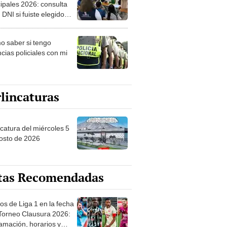
ipales 2026: consulta
 DNI si fuiste elegido
ro de mesa para este 4
ubre en el link oficial de
 saber si tengo
NPE
cias policiales con mi
lincaturas
ncatura del miércoles 5
osto de 2026
tas Recomendadas
os de Liga 1 en la fecha
 Torneo Clausura 2026:
amación, horarios y