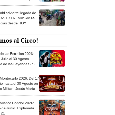
 ver
hi advierte llegada de
IAS EXTREMAS en 65
ncias desde HOY
mos al Circo!
de las Estrellas 2026:
 Julio al 30 Agosto.
e de las Leyendas - San
l
 Montecarlo 2026: Del 17
io hasta el 30 Agosto en
o Militar - Jesús María
 Místico Condor 2026:
5 de Junio. Explanada
 21