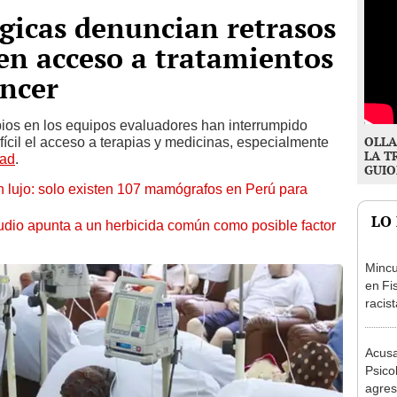
gicas denuncian retrasos
en acceso a tratamientos
áncer
ios en los equipos evaluadores han interrumpido
OLLA
ícil el acceso a terapias y medicinas, especialmente
LA T
ad
.
GUIO
en lujo: solo existen 107 mamógrafos en Perú para
LO
tudio apunta a un herbicida común como posible factor
Mincu
en Fi
racis
Crist
la sie
Acusa
Psico
agres