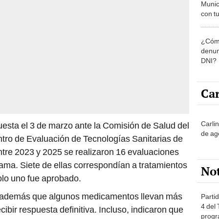
Munic
con tu
miemb
de oct
¿Cómo
la O
denun
DNI?
Car
Carli
esta el 3 de marzo ante la Comisión de Salud del
de ag
ntro de Evaluación de Tecnologías Sanitarias de
tre 2023 y 2025 se realizaron 16 evaluaciones
ama. Siete de ellas correspondían a tratamientos
No
olo uno fue aprobado.
n además que algunos medicamentos llevan más
Partid
4 del
ibir respuesta definitiva. Incluso, indicaron que
progr