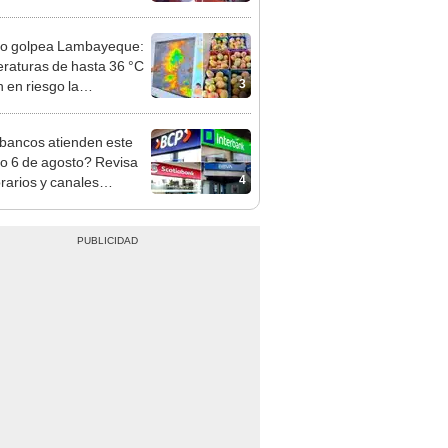
mo en Surco: cámaras
n el hecho
ño golpea Lambayeque:
raturas de hasta 36 °C
3
 en riesgo la
cción de mango y palta
bancos atienden este
do 6 de agosto? Revisa
4
orarios y canales
itados en BCP, Interbank,
y Banco de la Nación