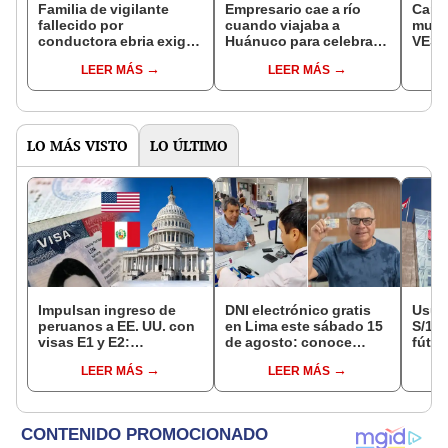
Familia de vigilante
Empresario cae a río
Camp
fallecido por
cuando viajaba a
murió
conductora ebria exige
Huánuco para celebrar
VES:
destitución de fiscal
el Día de la Madre junto
tiene
LEER MÁS
LEER MÁS
Valladares: "No ha
a su esposa y
pape
solicitado la prisión
progenitora
preventiva"
LO MÁS VISTO
LO ÚLTIMO
Impulsan ingreso de
DNI electrónico gratis
Usuar
peruanos a EE. UU. con
en Lima este sábado 15
S/14.
visas E1 y E2:
de agosto: conoce
fútbo
emprendedores y
quiénes pueden
se ne
LEER MÁS
LEER MÁS
pymes serían los más
acceder y qué
Indec
beneficiados
requisitos deben
empr
cumplir
19.0