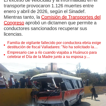
El exceso de velocidad y la informalidad en el
transporte provocaron 1.126 muertes entre
enero y abril de 2026, según el Sinadef.
Mientras tanto, la
Comisión de Transportes del
Congreso
aprobó un dictamen que permite a
conductores sancionados recuperar sus
licencias.
Familia de vigilante fallecido por conductora ebria exige
destitución de fiscal Valladares: "No ha solicitado la
prisión preventiva"
Empresario cae a río cuando viajaba a Huánuco para
celebrar el Día de la Madre junto a su esposa y
progenitora