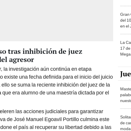
Gran 
del 10
en el
La Ca
17 de 
o tras inhibición de juez
Mega 
del agresor
, la investigación aún continúa en etapa
Ju
 existe una fecha definida para el inicio del juicio
 ello se suma la reciente inhibición del juez de la
Maste
 que era alumno de una maestría dictada por el
palab
nuest
eleren las acciones judiciales para garantizar
Solita
tiva de José Manuel Egoavil Portillo culmina este
de ca
ne el país al recuperar su libertad debido a las
moda.