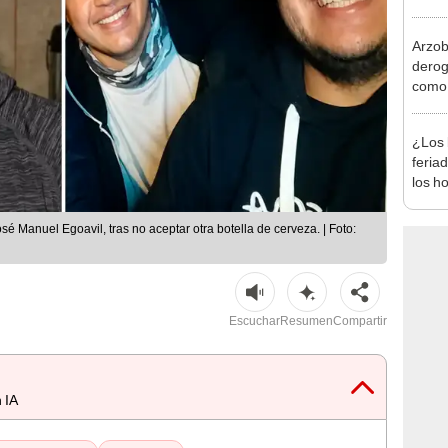
desca
Arzob
derog
como 
la vi
¿Los 
feria
los h
habil
BBVA 
sé Manuel Egoavil, tras no aceptar otra botella de cerveza. | Foto:
Escuchar
Resumen
Compartir
 IA