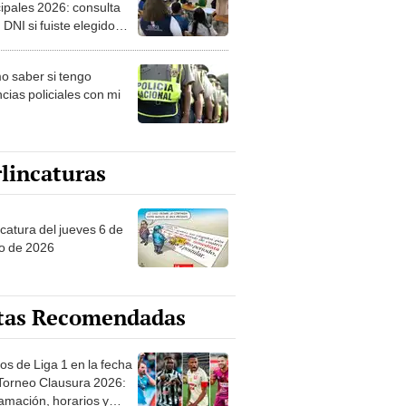
ipales 2026: consulta
 DNI si fuiste elegido
ro de mesa para este 4
ubre en el link oficial de
 saber si tengo
NPE
cias policiales con mi
lincaturas
ncatura del jueves 6 de
o de 2026
tas Recomendadas
os de Liga 1 en la fecha
 Torneo Clausura 2026:
amación, horarios y