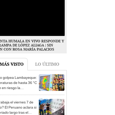
NTA HUMALA EN VIVO RESPONDE Y
RAMPA DE LÓPEZ ALIAGA | SIN
N CON ROSA MARÍA PALACIOS
 MÁS VISTO
LO ÚLTIMO
ño golpea Lambayeque:
raturas de hasta 36 °C
1
 en riesgo la
cción de mango y palta
rabaja el viernes 7 de
o? El Peruano aclara si
2
riado largo tras el