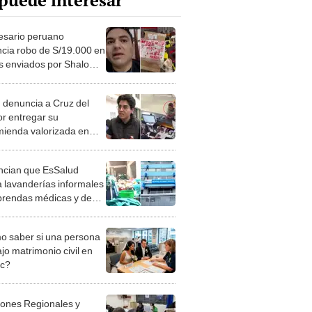
puede interesar
sario peruano
cia robo de S/19.000 en
es enviados por Shalom:
ba manipulado"
 denuncia a Cruz del
or entregar su
ienda valorizada en
000 a estafador: "No hay
otocolo"
cian que EsSalud
a lavanderías informales
prendas médicas y de
ntes: locales no
iría medidas sanitarias
 saber si una persona
jo matrimonio civil en
ec?
iones Regionales y