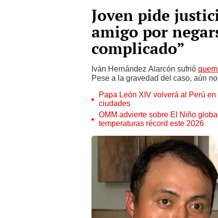
Joven pide justic
amigo por negars
complicado”
Iván Hernández Alarcón sufrió
quem
Pese a la gravedad del caso, aún no 
Papa León XIV volverá al Perú en n
ciudades
OMM advierte sobre El Niño global
temperaturas récord este 2026