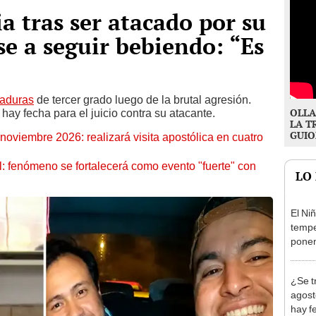
ia tras ser atacado por su
e a seguir bebiendo: “Es
aduras
de tercer grado luego de la brutal agresión.
OLLA
hay fecha para el juicio contra su atacante.
LA T
GUIO
oviembre 2026: realizará visita apostólica en cuatro
: fenómeno se fortalecerá como evento "fuerte" con
LO
El Ni
tempe
ponen
produ
¿Se t
agost
hay fe