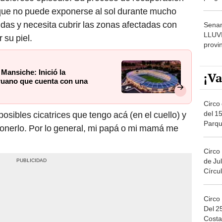
dónde
que no puede exponerse al sol durante mucho
idas y necesita cubrir las zonas afectadas con
Senam
LLUV
 su piel.
provi
Mansiche: Inició la
¡Va
ruano que cuenta con una
Circo 
del 15
posibles cicatrices que tengo acá (en el cuello) y
Parqu
ponerlo. Por lo general, mi papá o mi mamá me
Migue
Circo
de Jul
Círcul
Circo
Del 2
Costa