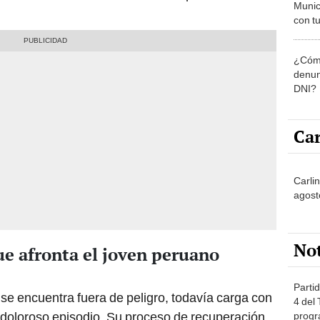
Munic
con tu
miemb
de oct
¿Cómo
la O
denun
DNI?
Car
Carli
agost
No
ue afronta el joven peruano
Partid
e encuentra fuera de peligro, todavía carga con
4 del
 doloroso episodio. Su proceso de recuperación
progr