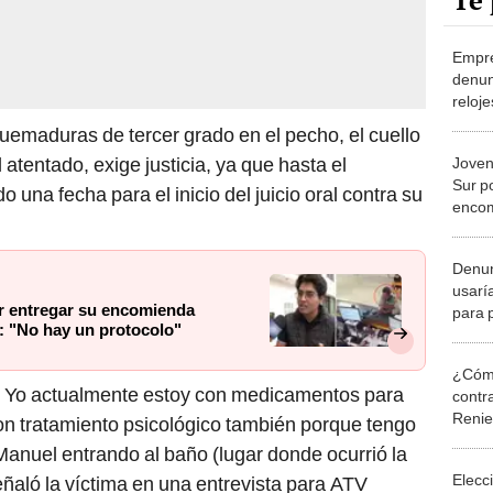
Te 
Empre
denun
reloj
"Esta
quemaduras de tercer grado en el pecho, el cuello
 atentado, exige justicia, ya que hasta el
Joven
Sur p
una fecha para el inicio del juicio oral contra su
encom
S/40.
un pr
Denun
usarí
r entregar su encomienda
para 
r: "No hay un protocolo"
pacie
cumpl
¿Cómo
e). Yo actualmente estoy con medicamentos para
contra
Reni
con tratamiento psicológico también porque tengo
anuel entrando al baño (lugar donde ocurrió la
Elecc
eñaló la víctima en una entrevista para ATV