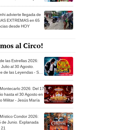
 ver
hi advierte llegada de
IAS EXTREMAS en 65
ncias desde HOY
mos al Circo!
de las Estrellas 2026:
 Julio al 30 Agosto.
e de las Leyendas - San
l
 Montecarlo 2026: Del 17
io hasta el 30 Agosto en
o Militar - Jesús María
 Místico Condor 2026:
5 de Junio. Explanada
 21