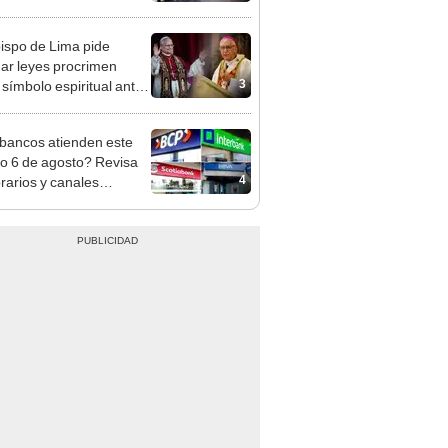
nso del 6 de agosto
ispo de Lima pide
ar leyes procrimen
3
símbolo espiritual ante
sita del papa León XIV
bancos atienden este
do 6 de agosto? Revisa
4
orarios y canales
itados en BCP, Interbank,
y Banco de la Nación