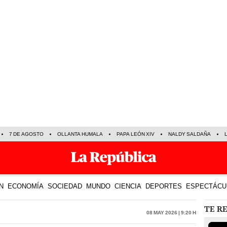
7 DE AGOSTO
OLLANTA HUMALA
PAPA LEÓN XIV
NALDY SALDAÑA
N
ECONOMÍA
SOCIEDAD
MUNDO
CIENCIA
DEPORTES
ESPECTÁCU
TE R
08 May 2026 | 9:20 h