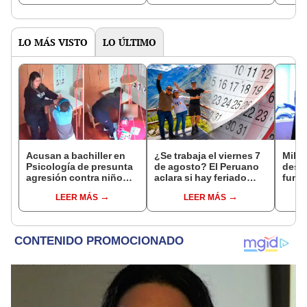
revisa zonas afectadas
la zona
LO MÁS VISTO
LO ÚLTIMO
Acusan a bachiller en
¿Se trabaja el viernes 7
Milit
Psicología de presunta
de agosto? El Peruano
desfi
agresión contra niño
aclara si hay feriado
func
con autismo en Surco:
largo tras el descanso
y sí 
LEER MÁS
LEER MÁS
cámaras captan el
del 6 de agosto
el Ej
hecho