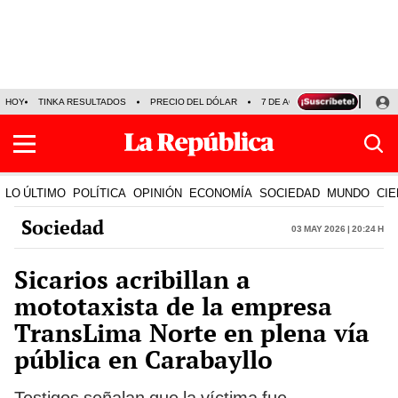
HOY
TINKA RESULTADOS
PRECIO DEL DÓLAR
7 DE AGOSTO
OLLANTA H
LO ÚLTIMO
POLÍTICA
OPINIÓN
ECONOMÍA
SOCIEDAD
MUNDO
CIE
Sociedad
03 May 2026 | 20:24 h
Sicarios acribillan a
mototaxista de la empresa
TransLima Norte en plena vía
pública en Carabayllo