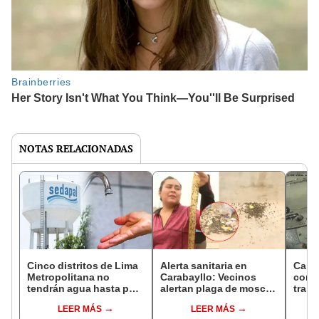
NOTAS RELACIONADAS
Cinco distritos de Lima
Alerta sanitaria en
Carab
Metropolitana no
Carabayllo: Vecinos
contr
tendrán agua hasta por
alertan plaga de moscas
traba
12 horas este 4 y 5 de
en sus casas por
dejan
LEER MÁS
LEER MÁS
mayo, según Sedapal:
presencia de avícola en