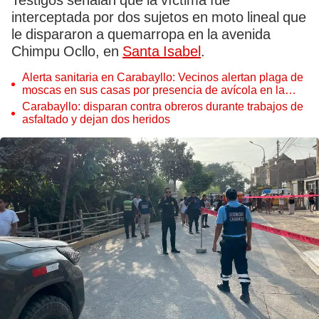
Testigos señalan que la víctima fue
interceptada por dos sujetos en moto lineal que
le dispararon a quemarropa en la avenida
Chimpu Ocllo, en
Santa Isabel
.
Alerta sanitaria en Carabayllo: Vecinos alertan plaga de
moscas en sus casas por presencia de avícola en la
zona
Carabayllo: disparan contra obreros durante trabajos de
asfaltado y dejan dos heridos