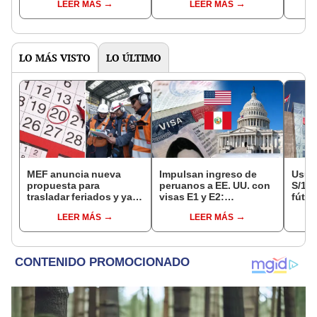
LEER MÁS
LEER MÁS
deficiencias en edificio
adopción de medidas
recién inaugurado
de protección para
mujeres, niños y
adolescentes que
sufren violencia de
LO MÁS VISTO
LO ÚLTIMO
género
MEF anuncia nueva
Impulsan ingreso de
Usuar
propuesta para
peruanos a EE. UU. con
S/14.
trasladar feriados y ya
visas E1 y E2:
fútbo
no sería a los viernes:
emprendedores y
se ne
LEER MÁS
LEER MÁS
“Lunes es mejor día”
pymes serían los más
Indec
beneficiados
empr
19.0