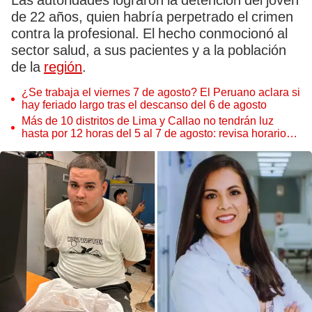
Las autoridades lograron la detención del joven
de 22 años, quien habría perpetrado el crimen
contra la profesional. El hecho conmocionó al
sector salud, a sus pacientes y a la población
de la
región
.
¿Se trabaja el viernes 7 de agosto? El Peruano aclara si
hay feriado largo tras el descanso del 6 de agosto
Más de 10 distritos de Lima y Callao no tendrán luz
hasta por 12 horas del 5 al 7 de agosto: revisa horarios y
zonas afectadas