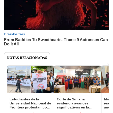
NOTAS RELACIONADAS
Estudiantes de la
Corte de Sullana
Módul
Universidad Nacional de
evidencia avances
reali
Frontera protestan por
significativos en la
audie
falta de docentes y
etapa procesal y
proc