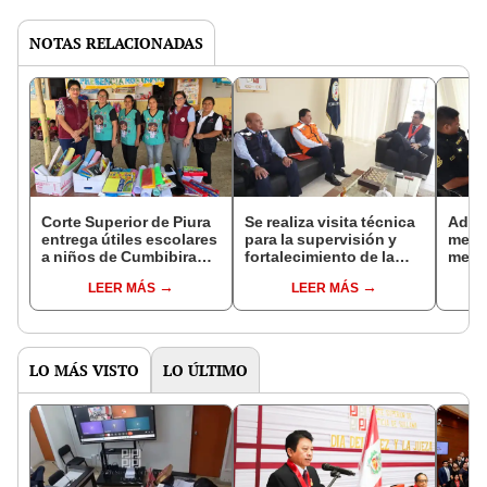
NOTAS RELACIONADAS
Corte Superior de Piura
Se realiza visita técnica
Adop
entrega útiles escolares
para la supervisión y
mejor
a niños de Cumbibira
fortalecimiento de la
medi
Norte
Gestión del Riesgo de
a fav
LEER MÁS
LEER MÁS
Desastres en la Corte de
viole
Piura
LO MÁS VISTO
LO ÚLTIMO