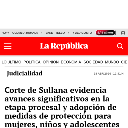
HOY
OLLANTA HUMALA
JANET TELLO
7 DE AGOSTO
TINKA RESULTADOS
LO ÚLTIMO
POLÍTICA
OPINIÓN
ECONOMÍA
SOCIEDAD
MUNDO
CIE
Judicialidad
28 Abr 2026 | 12:41 h
Corte de Sullana evidencia
avances significativos en la
etapa procesal y adopción de
medidas de protección para
mujeres, niños y adolescentes