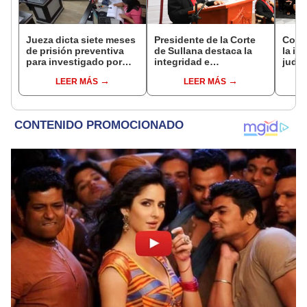
Jueza dicta siete meses
Presidente de la Corte
Corte
de prisión preventiva
de Sullana destaca la
la i
para investigado por
integridad e
judic
lesiones graves en Piura
independencia judicial
Juez 
LEER MÁS
LEER MÁS
por el Día del Juez y la
Jueza