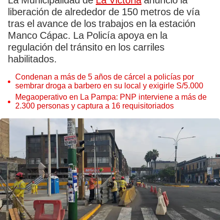
La Municipalidad de
La Victoria
anunció la
liberación de alrededor de 150 metros de vía
tras el avance de los trabajos en la estación
Manco Cápac. La Policía apoya en la
regulación del tránsito en los carriles
habilitados.
Condenan a más de 5 años de cárcel a policías por
sembrar droga a barbero en su local y exigirle S/5.000
Megaoperativo en La Pampa: PNP interviene a más de
2.300 personas y captura a 16 requisitoriados