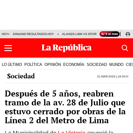
HOY
SINUANO RESULTADOS HOY
ALIANZA LIMA VS SPORT BOYS
JORGE MES
LO ÚLTIMO
POLÍTICA
OPINIÓN
ECONOMÍA
SOCIEDAD
MUNDO
CIE
Sociedad
31 Mar 2026 | 18:04 h
Después de 5 años, reabren
tramo de la av. 28 de Julio que
estuvo cerrado por obras de la
Línea 2 del Metro de Lima