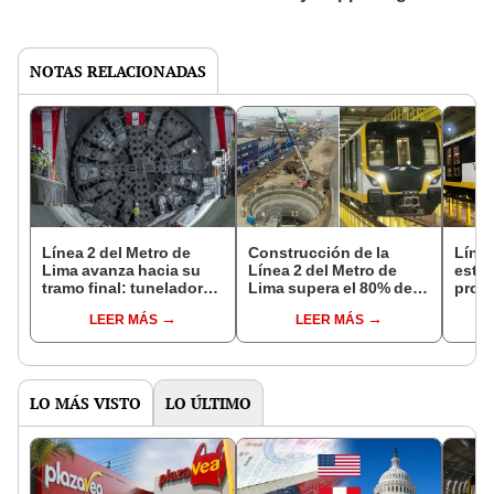
NOTAS RELACIONADAS
Línea 2 del Metro de
Construcción de la
Línea
Lima avanza hacia su
Línea 2 del Metro de
está 
tramo final: tuneladora
Lima supera el 80% de
prop
Delia llega a estación
avance: transportará a
la Lí
LEER MÁS
LEER MÁS
Óscar R. Benavides
1,2 millones de usuarios
apert
en 2030
LO MÁS VISTO
LO ÚLTIMO