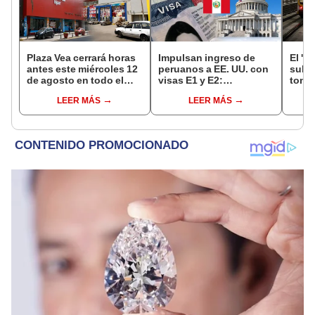
Plaza Vea cerrará horas
Impulsan ingreso de
El 'm
antes este miércoles 12
peruanos a EE. UU. con
subte
de agosto en todo el
visas E1 y E2:
tone
Perú: tiendas atenderán
emprendedores y
const
LEER MÁS
LEER MÁS
hasta las 7 p.m.
pymes serían los más
el Ca
beneficiados
últim