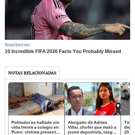
NOTAS RELACIONADAS
Poblador es hallado sin
Abogado de Adrian
Tirot
vida frente a colegio en
Villar, chofer que mató a
deja 
Puno: víctima presenta
joven deportista, niega
20 di