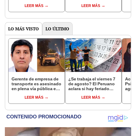
signos de violencia
que estaba en estado de
regis
LEER MÁS
LEER MÁS
ebriedad durante el
contr
accidente
LO MÁS VISTO
LO ÚLTIMO
Gerente de empresa de
¿Se trabaja el viernes 7
Acusa
transporte es asesinado
de agosto? El Peruano
Psico
en plena vía pública en
aclara si hay feriado
agres
Los Olivos: su esposa
largo tras el descanso
con 
LEER MÁS
LEER MÁS
sobrevivió al ataque
del 6 de agosto