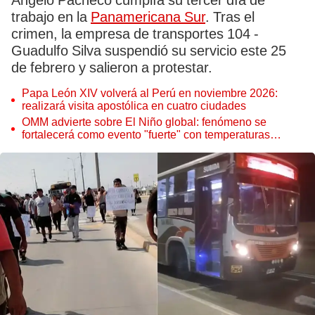
Ángelo Pacheco cumplía su tercer día de
trabajo en la
Panamericana Sur
. Tras el
crimen, la empresa de transportes 104 -
Guadulfo Silva suspendió su servicio este 25
de febrero y salieron a protestar.
Papa León XIV volverá al Perú en noviembre 2026:
realizará visita apostólica en cuatro ciudades
OMM advierte sobre El Niño global: fenómeno se
fortalecerá como evento "fuerte" con temperaturas
récord este 2026