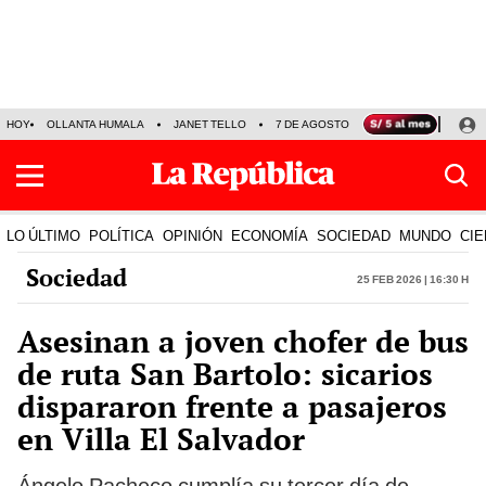
HOY
OLLANTA HUMALA
JANET TELLO
7 DE AGOSTO
TINKA RESULTADOS
LO ÚLTIMO
POLÍTICA
OPINIÓN
ECONOMÍA
SOCIEDAD
MUNDO
CIE
Sociedad
25 Feb 2026 | 16:30 h
Asesinan a joven chofer de bus
de ruta San Bartolo: sicarios
dispararon frente a pasajeros
en Villa El Salvador