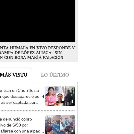
NTA HUMALA EN VIVO RESPONDE Y
RAMPA DE LÓPEZ ALIAGA | SIN
N CON ROSA MARÍA PALACIOS
 MÁS VISTO
LO ÚLTIMO
ntran en Chorrillos a
 que desapareció por 4
1
tras ser captada por
o que conoció en Roblox:
usca al implicado
ta denunció cobro
ivo de S/50 por
2
rafiarse con una alpaca