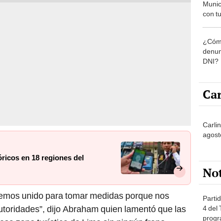
Munic
con tu
miemb
de oct
¿Cómo
la O
denun
DNI?
Car
Carli
agost
óricos en 18 regiones del
No
hemos unido para tomar medidas porque nos
Partid
toridades”, dijo Abraham quien lamentó que las
4 del
progr