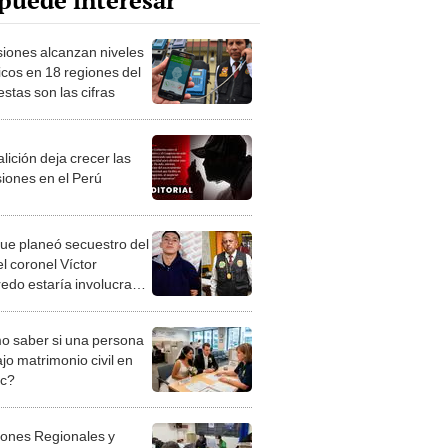
puede interesar
siones alcanzan niveles
icos en 18 regiones del
estas son las cifras
lición deja crecer las
siones en el Perú
ue planeó secuestro del
el coronel Víctor
edo estaría involucrado
 nuevo caso de
ión en Trujillo
 saber si una persona
jo matrimonio civil en
ec?
iones Regionales y