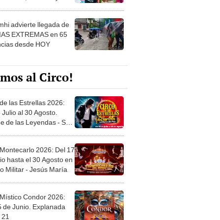
 ver
hi advierte llegada de
IAS EXTREMAS en 65
ncias desde HOY
mos al Circo!
de las Estrellas 2026:
 Julio al 30 Agosto.
e de las Leyendas - San
l
 Montecarlo 2026: Del 17
io hasta el 30 Agosto en
o Militar - Jesús María
 Místico Condor 2026:
5 de Junio. Explanada
 21