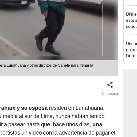
en Cu
recup
DNI e
este 
conoc
acced
deben
Usuar
en ap
Dorad
Indec
os a Lunahuaná y otros distritos de Cañete para frenar la
con m
Compartir
raham y su esposa
residen en Lunahuaná,
 y media al sur de Lima, nunca habían tenido
ir a pasear hasta que, hace unos días,
una
portistas un video con la advertencia de pagar el