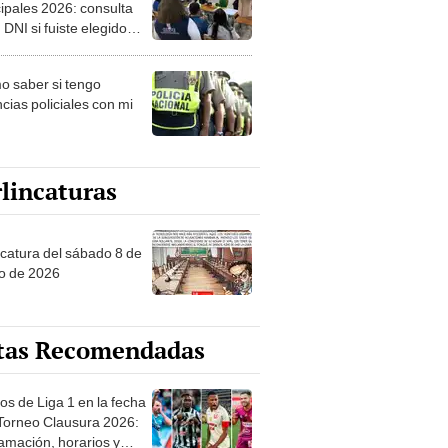
ipales 2026: consulta
 DNI si fuiste elegido
ro de mesa para este 4
ubre en el link oficial de
 saber si tengo
NPE
cias policiales con mi
lincaturas
ncatura del sábado 8 de
o de 2026
tas Recomendadas
os de Liga 1 en la fecha
 Torneo Clausura 2026:
amación, horarios y