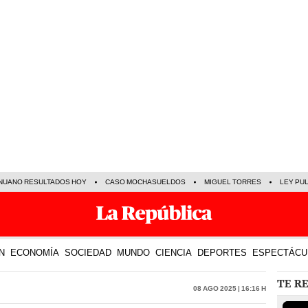
NUANO RESULTADOS HOY
CASO MOCHASUELDOS
MIGUEL TORRES
LEY PU
N
ECONOMÍA
SOCIEDAD
MUNDO
CIENCIA
DEPORTES
ESPECTÁCU
TE R
08 Ago 2025 | 16:16 h