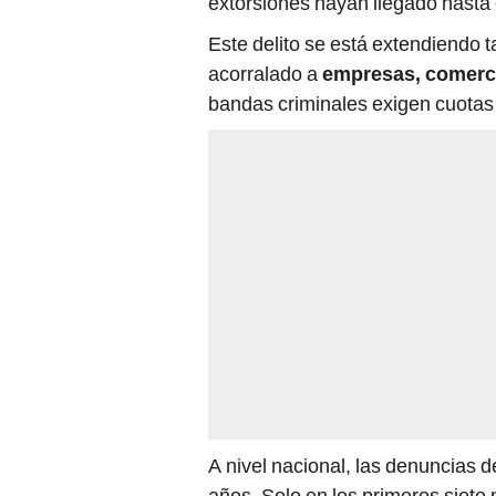
extorsiones hayan llegado hasta 
Este delito se está extendiendo t
acorralado a
empresas, comerc
bandas criminales exigen cuotas
A nivel nacional, las denuncias d
años. Solo en los primeros siet