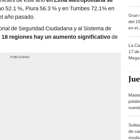
lao 52.1 %, Piura 56.3 % y en Tumbes 72.1% en
Gran 
el año pasado.
del 10
onal de Seguridad Ciudadana y al Sistema de
en el
 18 regiones hay un aumento significativo
de
La Ca
17 de 
Mega 
Ju
Maste
palab
nuest
Solita
de ca
moda.