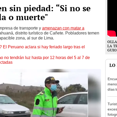
n sin piedad: “Si no se
ala o muerte"
mpresa de transporte y
amenazan con matar a
huaná, distrito turístico de Cañete. Pobladores temen
apacible zona, al sur de Lima.
OLLA
LA T
 El Peruano aclara si hay feriado largo tras el
GUIO
ao no tendrán luz hasta por 12 horas del 5 al 7 de
ectadas
LO
Encue
menor
días 
sujet
PNP b
Turis
exces
fotog