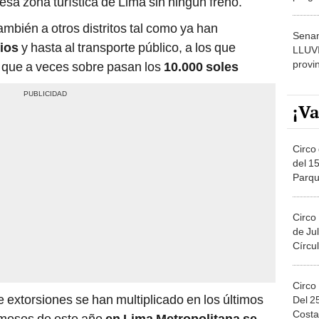
esa zona turística de Lima sin ningún freno.
dónde
ambién a otros distritos tal como ya han
Senam
ios
y hasta al transporte público, a los que
LLUV
provi
 que a veces sobre pasan los
10.000 soles
¡Va
Circo 
del 15
Parqu
Migue
Circo
de Jul
Círcul
Circo
e extorsiones se han multiplicado en los últimos
Del 2
Costa
e meses de este año
en
Lima Metropolitana se