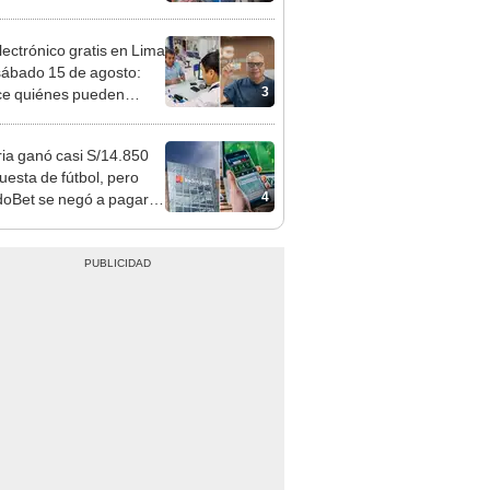
sco: serenazgo
eró el dinero
lectrónico gratis en Lima
sábado 15 de agosto:
3
e quiénes pueden
er y qué requisitos
 cumplir
ia ganó casi S/14.850
uesta de fútbol, pero
4
oBet se negó a pagar:
opi multó a la empresa
ás de S/ 19.000