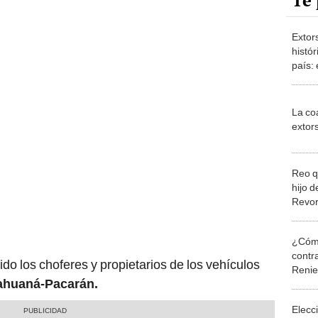
Te 
Extor
histór
país: 
La coa
extor
Reo q
hijo d
Revor
en un
extors
¿Cómo
contra
do los choferes y propietarios de los vehículos
Reni
ahuaná-Pacarán.
Elecc