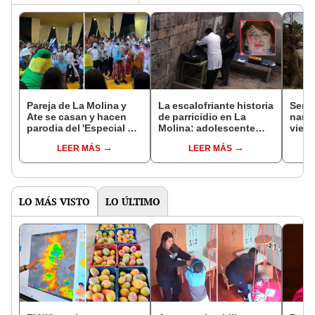
Pareja de La Molina y
La escalofriante historia
Senam
Ate se casan y hacen
de parricidio en La
naran
parodia del 'Especial del
Molina: adolescente
vient
humor' en su 'hora local'
convivió días con el
horas
LEER MÁS
LEER MÁS
cadáver de su madre
tras asesinarla
LO MÁS VISTO
LO ÚLTIMO