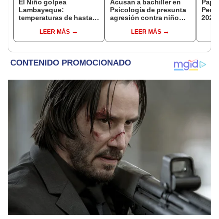
El Niño golpea
Acusan a bachiller en
Papa 
Lambayeque:
Psicología de presunta
Perú
temperaturas de hasta
agresión contra niño
2026:
36 °C ponen en riesgo la
con autismo en Surco:
reali
LEER MÁS
LEER MÁS
producción de mango y
cámaras captan el
apost
palta
hecho
ciud