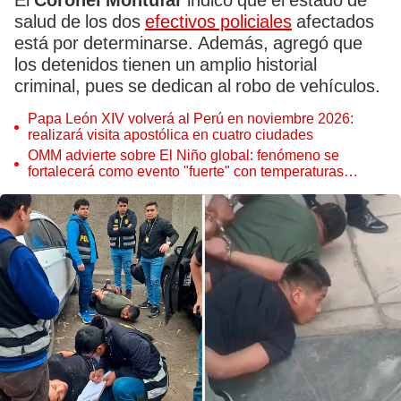
El
Coronel Montufar
indicó que el estado de
salud de los dos
efectivos policiales
afectados
está por determinarse. Además, agregó que
los detenidos tienen un amplio historial
criminal, pues se dedican al robo de vehículos.
Papa León XIV volverá al Perú en noviembre 2026:
realizará visita apostólica en cuatro ciudades
OMM advierte sobre El Niño global: fenómeno se
fortalecerá como evento "fuerte" con temperaturas
récord este 2026