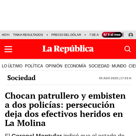
HOY
TINKA RESULTADOS
PRECIO DEL DÓLAR
7 DE AGOSTO
OLLANTA H
LO ÚLTIMO
POLÍTICA
OPINIÓN
ECONOMÍA
SOCIEDAD
MUNDO
CIE
Sociedad
05 Ago 2025 | 17:03 h
Chocan patrullero y embisten
a dos policías: persecución
deja dos efectivos heridos en
La Molina