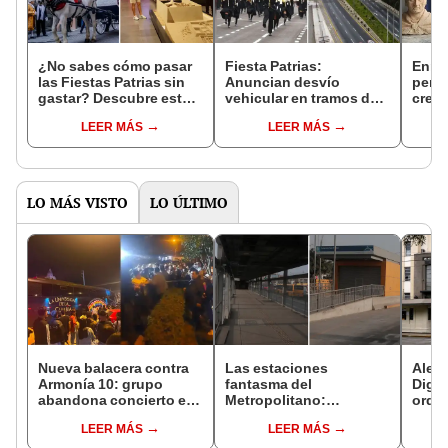
¿No sabes cómo pasar
Fiesta Patrias:
Enriq
las Fiestas Patrias sin
Anuncian desvío
peru
gastar? Descubre estas
vehicular en tramos de
creó 
5 actividades gratuitas
la Costa Verde por
humi
LEER MÁS
LEER MÁS
en Lima
desfile escolar en el
su ca
Callao
"Quis
mi c
LO MÁS VISTO
LO ÚLTIMO
Nueva balacera contra
Las estaciones
Alert
Armonía 10: grupo
fantasma del
Dige
abandona concierto en
Metropolitano:
orden
Manchay tras 5 disparos
ampliación norte sigue
destr
LEER MÁS
LEER MÁS
en pleno show
inconclusa por falta de
prod
buses y una adenda
contr