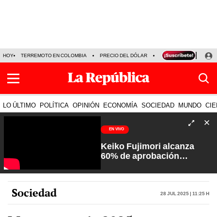
HOY
TERREMOTO EN COLOMBIA
PRECIO DEL DÓLAR
KEIKO FUJIMORI
P
LO ÚLTIMO
POLÍTICA
OPINIÓN
ECONOMÍA
SOCIEDAD
MUNDO
CIE
EN VIVO
Keiko Fujimori alcanza
60% de aprobación
ciudadana | Sin Guion con
Rosa María Palacios
Sociedad
28 Jul 2025 | 11:25 h