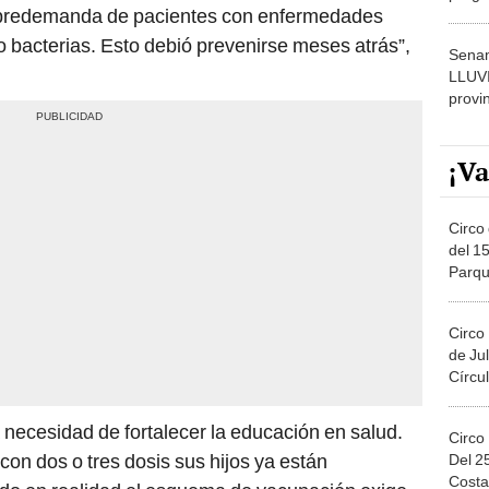
sobredemanda de pacientes con enfermedades
dónde
o bacterias. Esto debió prevenirse meses atrás”,
Senam
LLUV
provi
¡Va
Circo 
del 15
Parqu
Migue
Circo
de Jul
Círcul
necesidad de fortalecer la educación en salud.
Circo
on dos o tres dosis sus hijos ya están
Del 2
Costa