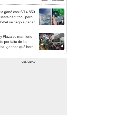
idades si surge una
gencia
ia ganó casi S/14.850
uesta de fútbol, pero
3
oBet se negó a pagar:
opi multó a la empresa
ás de S/ 19.000
y Plaza se mantiene
o por falta de luz
4
rica: ¿desde qué hora
á el centro comercial?