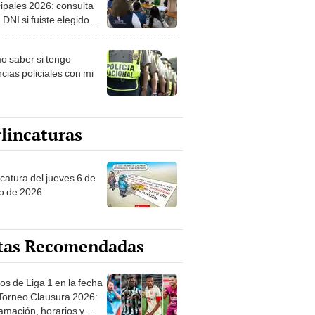
ipales 2026: consulta
 DNI si fuiste elegido
ro de mesa para este 4
ubre en el link oficial de
 saber si tengo
NPE
cias policiales con mi
lincaturas
ncatura del jueves 6 de
o de 2026
tas Recomendadas
os de Liga 1 en la fecha
 Torneo Clausura 2026:
amación, horarios y