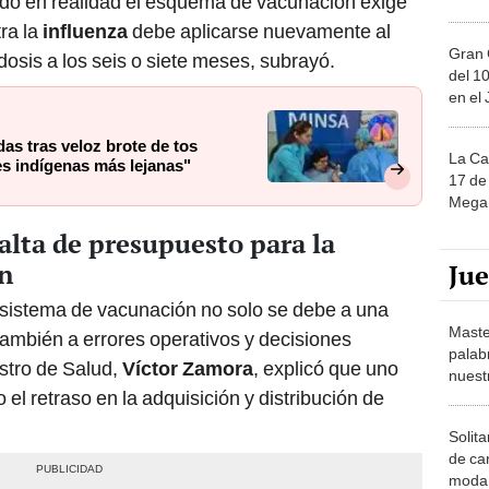
do en realidad el esquema de vacunación exige
ra la
influenza
debe aplicarse nuevamente al
Gran 
dosis a los seis o siete meses, subrayó.
del 10
en el
as tras veloz brote de tos
La Ca
s indígenas más lejanas"
17 de 
Mega 
falta de presupuesto para la
n
Ju
l sistema de vacunación no solo se debe a una
Maste
también a errores operativos y decisiones
palab
istro de Salud,
Víctor Zamora
, explicó que uno
nuest
o el retraso en la adquisición y distribución de
Solita
de ca
moda.