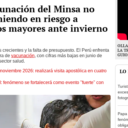
cunación del Minsa no
niendo en riesgo a
os mayores ante invierno
OLLA
 crecientes y la falta de presupuesto. El Perú enfrenta
LA T
GUIO
ura de
vacunación
, con cifras más bajas en junio de
sector salud.
oviembre 2026: realizará visita apostólica en cuatro
LO
: fenómeno se fortalecerá como evento "fuerte" con
Turis
exces
fotog
en Cu
recup
Papa 
fenóm
oblig