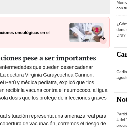
Munic
con tu
miemb
de oct
¿Cómo
la O
denun
nciones oncológicas en el
DNI?
Car
ciones pese a ser importantes
n enfermedades que pueden desencadenar
Carli
. La doctora Virginia Garaycochea Cannon,
agost
l Perú y médica pediatra, explicó que “los
 recibir la vacuna contra el neumococo, al igual
No
ola dosis que los protege de infecciones graves
Partid
ctual situación representa una amenaza real para
4 del
a cobertura de vacunación, corremos el riesgo de
progr