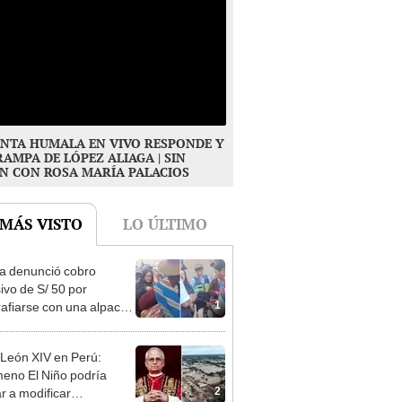
NTA HUMALA EN VIVO RESPONDE Y
RAMPA DE LÓPEZ ALIAGA | SIN
N CON ROSA MARÍA PALACIOS
 MÁS VISTO
LO ÚLTIMO
ta denunció cobro
ivo de S/ 50 por
1
rafiarse con una alpaca
sco y Serenazgo
eró el dinero
León XIV en Perú:
eno El Niño podría
2
ar a modificar