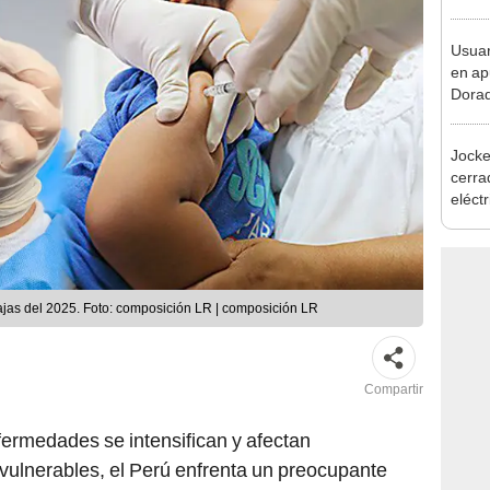
activ
emer
Usuar
en ap
Dorad
Indec
con m
Jocke
cerrad
eléct
abrir
ajas del 2025. Foto: composición LR | composición LR
Compartir
fermedades se intensifican y afectan
vulnerables, el Perú enfrenta un preocupante