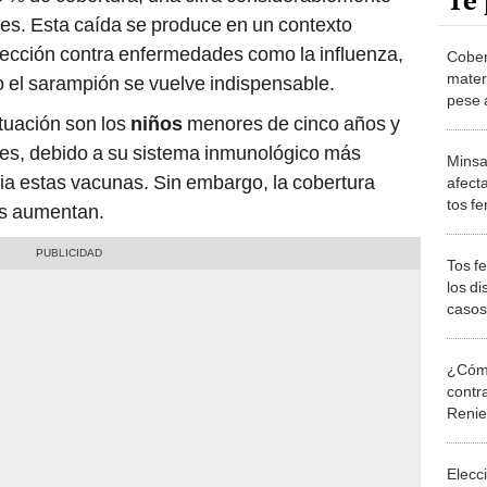
Te 
es. Esta caída se produce en un contexto
tección contra enfermedades como la influenza,
Cober
mater
 o el sarampión se vuelve indispensable.
pese 
tuación son los
niños
menores de cinco años y
infecc
bebé
nes, debido a su sistema inmunológico más
Minsa
ia estas vacunas. Sin embargo, la cobertura
afect
tos f
gos aumentan.
comun
lejan
Tos f
los d
casos
¿Cómo
contra
Reni
Elecc