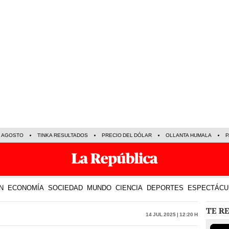
E AGOSTO
TINKA RESULTADOS
PRECIO DEL DÓLAR
OLLANTA HUMALA
P
N
ECONOMÍA
SOCIEDAD
MUNDO
CIENCIA
DEPORTES
ESPECTÁCU
TE R
14 Jul 2025 | 12:20 h