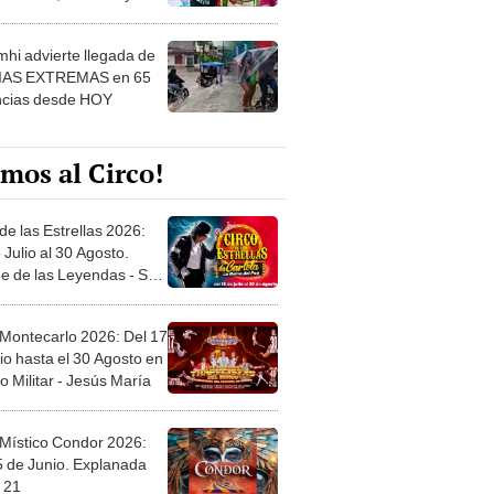
 ver
hi advierte llegada de
IAS EXTREMAS en 65
ncias desde HOY
mos al Circo!
de las Estrellas 2026:
 Julio al 30 Agosto.
e de las Leyendas - San
l
 Montecarlo 2026: Del 17
io hasta el 30 Agosto en
o Militar - Jesús María
 Místico Condor 2026:
5 de Junio. Explanada
 21