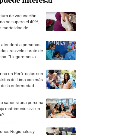
puede interesar
tura de vacunación
na no supera el 40%,
a mortalidad de
iones respiratorias en
s
 atenderá a personas
adas tras veloz brote de
erina: "Llegaremos a
idades indígenas más
as"
erina en Perú: estos son
istritos de Lima con más
 de la enfermedad
 saber si una persona
jo matrimonio civil en
ec?
iones Regionales y