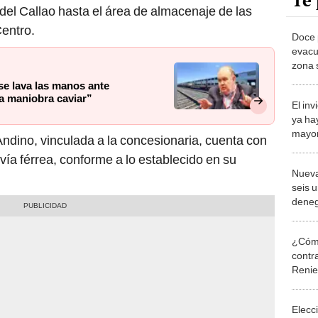
Te 
 del Callao hasta el área de almacenaje de las
Centro.
Doce 
evacu
zona 
Cancil
se lava las manos ante
a maniobra caviar”
El in
ya ha
mayor
Andino, vinculada a la concesionaria, cuenta con
neum
 vía férrea, conforme a lo establecido en su
Nueva
seis 
deneg
contr
¿Cómo
contra
Reni
Elecc