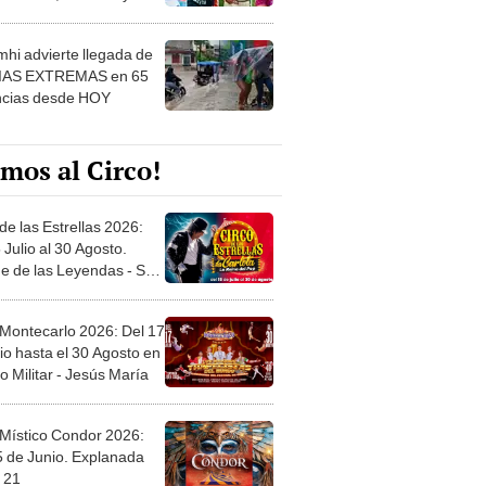
 ver
hi advierte llegada de
IAS EXTREMAS en 65
ncias desde HOY
mos al Circo!
de las Estrellas 2026:
 Julio al 30 Agosto.
e de las Leyendas - San
l
 Montecarlo 2026: Del 17
io hasta el 30 Agosto en
o Militar - Jesús María
 Místico Condor 2026:
5 de Junio. Explanada
 21