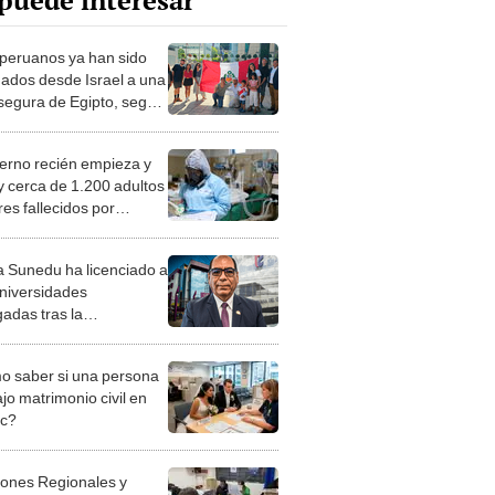
puede interesar
peruanos ya han sido
ados desde Israel a una
segura de Egipto, según
lería
vierno recién empieza y
y cerca de 1.200 adultos
es fallecidos por
onía
 Sunedu ha licenciado a
universidades
adas tras la
arreforma del Congreso
 saber si una persona
jo matrimonio civil en
ec?
iones Regionales y