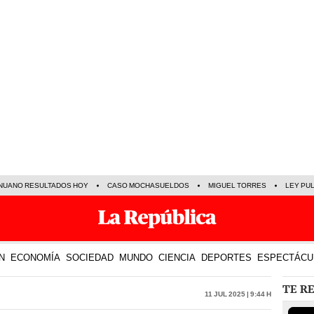
NUANO RESULTADOS HOY
CASO MOCHASUELDOS
MIGUEL TORRES
LEY PU
N
ECONOMÍA
SOCIEDAD
MUNDO
CIENCIA
DEPORTES
ESPECTÁCU
TE R
11 Jul 2025 | 9:44 h