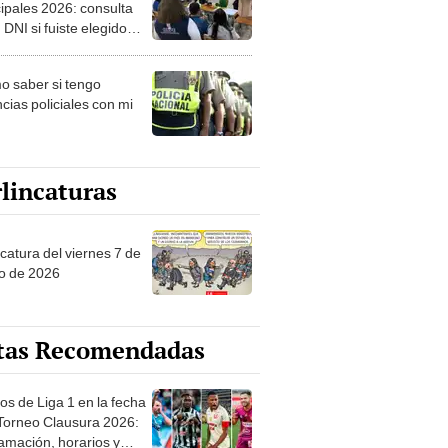
ipales 2026: consulta
 DNI si fuiste elegido
ro de mesa para este 4
ubre en el link oficial de
 saber si tengo
NPE
cias policiales con mi
lincaturas
catura del viernes 7 de
o de 2026
tas Recomendadas
os de Liga 1 en la fecha
 Torneo Clausura 2026:
amación, horarios y