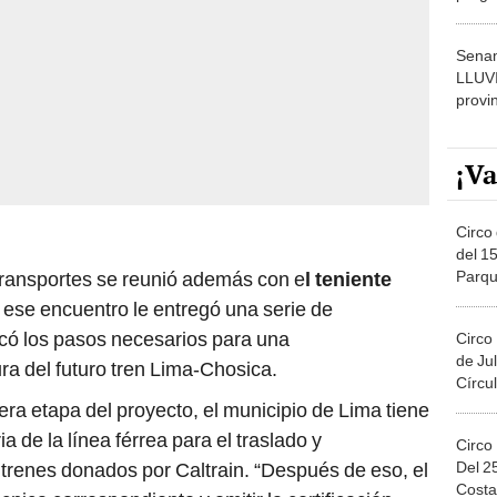
dónde
Senam
LLUV
provi
¡Va
Circo 
del 15
Parqu
 Transportes se reunió además con e
l teniente
Migue
n ese encuentro le entregó una serie de
icó los pasos necesarios para una
Circo
de Jul
a del futuro tren Lima-Chosica.
Círcul
ra etapa del proyecto, el municipio de Lima tiene
 de la línea férrea para el traslado y
Circo
Del 2
trenes donados por Caltrain. “Después de eso, el
Costa