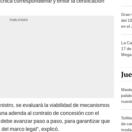
cnica correspondiente y emitir la certificación
Gran 
del 10
en el
La Ca
17 de 
Mega 
Ju
Maste
palab
nuest
nistro, se evaluará la viabilidad de mecanismos
na adenda al contrato de concesión con el
Solita
o debe avanzar paso a paso, para garantizar que
de ca
del marco legal”, explicó.
moda.