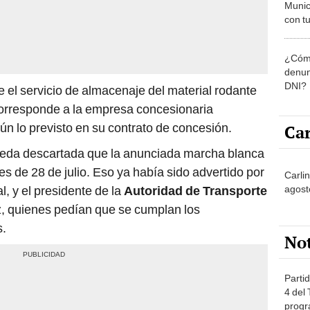
Munic
con tu
miemb
de oct
¿Cómo
la O
denun
DNI?
e el servicio de almacenaje del material rodante
corresponde a la empresa concesionaria
gún lo previsto en su contrato de concesión.
Car
eda descartada que la anunciada marcha blanca
s de 28 de julio. Eso ya había sido advertido por
Carlin
agost
l, y el presidente de la
Autoridad de Transporte
, quienes pedían que se cumplan los
s.
No
Partid
4 del
progr