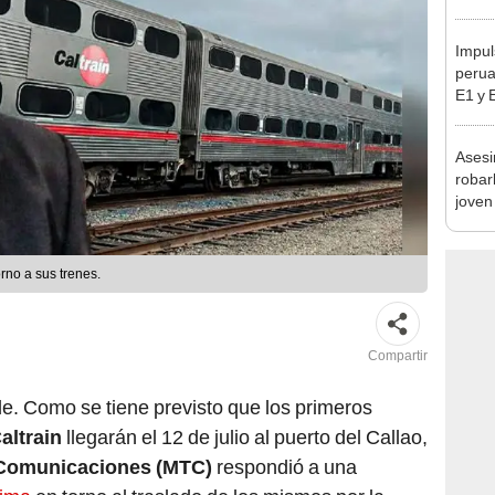
sujet
PNP b
Impul
perua
E1 y 
pymes
benef
Asesi
robar
joven
Lima
rno a sus trenes.
Compartir
de. Como se tiene previsto que los primeros
altrain
llegarán el 12 de julio al puerto del Callao,
y Comunicaciones (MTC)
respondió a una