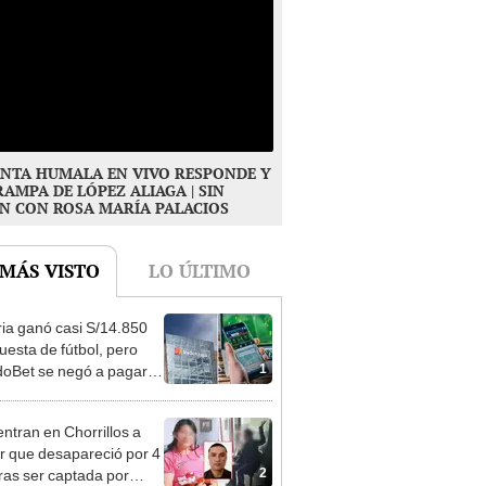
NTA HUMALA EN VIVO RESPONDE Y
RAMPA DE LÓPEZ ALIAGA | SIN
N CON ROSA MARÍA PALACIOS
 MÁS VISTO
LO ÚLTIMO
ia ganó casi S/14.850
uesta de fútbol, pero
1
oBet se negó a pagar:
opi multó a la empresa
ás de S/ 19.000
ntran en Chorrillos a
 que desapareció por 4
2
tras ser captada por