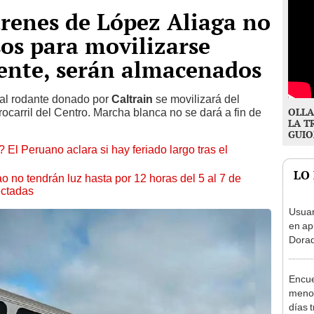
renes de López Aliaga no
os para movilizarse
ente, serán almacenados
rial rodante donado por
Caltrain
se movilizará del
OLLA
ocarril del Centro.
Marcha blanca no se dará a fin de
LA T
GUIO
 El Peruano aclara si hay feriado largo tras el
LO
ao no tendrán luz hasta por 12 horas del 5 al 7 de
ectadas
Usuar
en ap
Dorad
Indec
con m
Encue
menor
días 