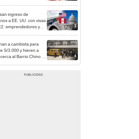
o que conoció en Roblox:
usca al implicado
san ingreso de
nos a EE. UU. con visas
3
E2: emprendedores y
 serían los más
iciados
nan a cambista para
le S/3.000 y hieren a
4
 cerca al Barrio Chino en
 Cercado