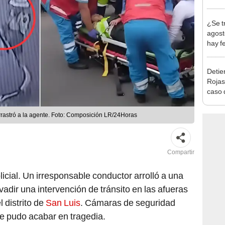
Indec
con m
¿Se t
agost
hay fe
desca
Detien
Rojas
caso q
policí
arrastró a la agente. Foto: Composición LR/24Horas
Compartir
icial. Un irresponsable conductor arrolló a una
vadir una intervención de tránsito en las afueras
l distrito de
San Luis
. Cámaras de seguridad
ue pudo acabar en tragedia.