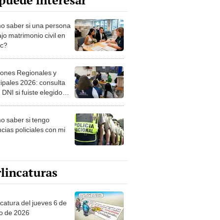
puede interesar
 saber si una persona
jo matrimonio civil en
ec?
iones Regionales y
ipales 2026: consulta
 DNI si fuiste elegido
ro de mesa para este 4
ubre en el link oficial de
 saber si tengo
NPE
cias policiales con mi
lincaturas
ncatura del jueves 6 de
o de 2026