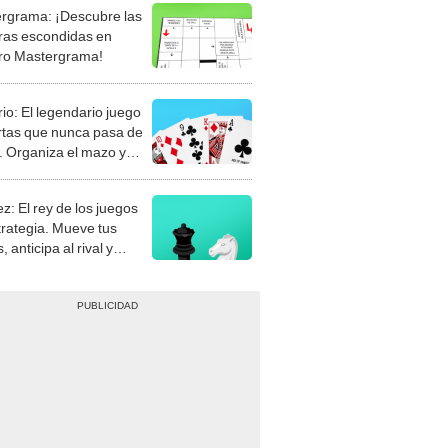
rgrama: ¡Descubre las
ras escondidas en
ro Mastergrama!
rio: El legendario juego
rtas que nunca pasa de
 Organiza el mazo y
stra tu habilidad.
z: El rey de los juegos
trategia. Mueve tus
, anticipa al rival y
gue el jaque mate.