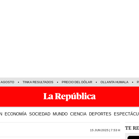
E AGOSTO
TINKA RESULTADOS
PRECIO DEL DÓLAR
OLLANTA HUMALA
P
N
ECONOMÍA
SOCIEDAD
MUNDO
CIENCIA
DEPORTES
ESPECTÁCU
TE R
15 Jun 2025 | 7:53 h