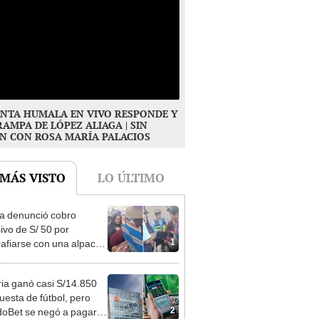
NTA HUMALA EN VIVO RESPONDE Y
RAMPA DE LÓPEZ ALIAGA | SIN
N CON ROSA MARÍA PALACIOS
 MÁS VISTO
LO ÚLTIMO
ta denunció cobro
ivo de S/ 50 por
1
rafiarse con una alpaca
sco y Serenazgo
eró el dinero
ia ganó casi S/14.850
uesta de fútbol, pero
2
oBet se negó a pagar: