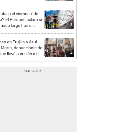
opi multó a la empresa
ás de S/ 19.000
rabaja el viernes 7 de
o? El Peruano aclara si
3
riado largo tras el
nso del 6 de agosto
en en Trujillo a Azul
 Marín, denunciante del
4
ue llevó a prisión a tres
as