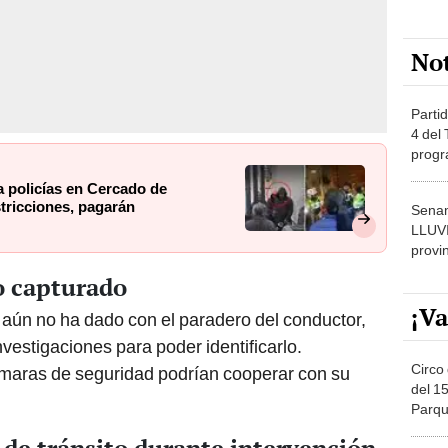
No
Partid
4 del
progr
dónde
a policías en Cercado de
tricciones, pagarán
Senam
LLUV
provi
o capturado
¡Va
aún no ha dado con el paradero del conductor,
vestigaciones para poder identificarlo.
Circo 
cámaras de seguridad podrían cooperar con su
del 15
Parqu
Migue