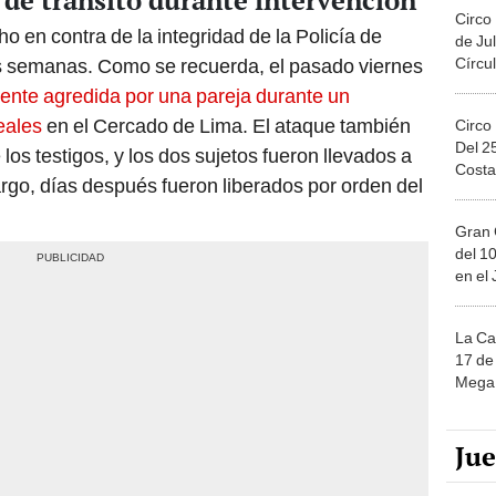
a de tránsito durante intervención
Circo
 en contra de la integridad de la Policía de
de Jul
Círcul
tas semanas. Como se recuerda, el pasado viernes
mente agredida por una pareja durante un
eales
en el Cercado de Lima. El ataque también
Circo
Del 2
os testigos, y los dos sujetos fueron llevados a
Costa
rgo, días después fueron liberados por orden del
Gran 
del 10
en el
La Ca
17 de 
Mega 
Ju