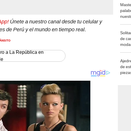
Maste
palab
nuest
App!
Únete a nuestro canal desde tu celular y
tes de Perú y el mundo en tiempo real
.
Solita
de ca
ÁNSITO
moda.
demue
ero a La República en
le
Ajedre
de es
piezas
consi