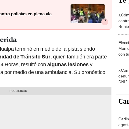
Te 
ntra policías en plena vía
¿Cómo
contra
Reni
herida
Elecc
ualpa terminó en medio de la pista siendo
Munic
con tu
idad de Tránsito Sur
, quien también era parte
miemb
24 Horas, resultó con
algunas lesiones
y
de oct
¿Cómo
la O
icía por medio de una ambulancia. Su pronóstico
denun
DNI?
Car
Carli
agost