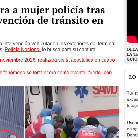
ra a mujer policía tras
rvención de tránsito en
a intervención vehicular en los exteriores del terminal
OLLA
s.
Policía Nacional
lo busca para su captura.
LA T
GUIO
oviembre 2026: realizará visita apostólica en cuatro
: fenómeno se fortalecerá como evento "fuerte" con
LO
Turis
exces
fotog
en Cu
recup
Usuar
en ap
Dorad