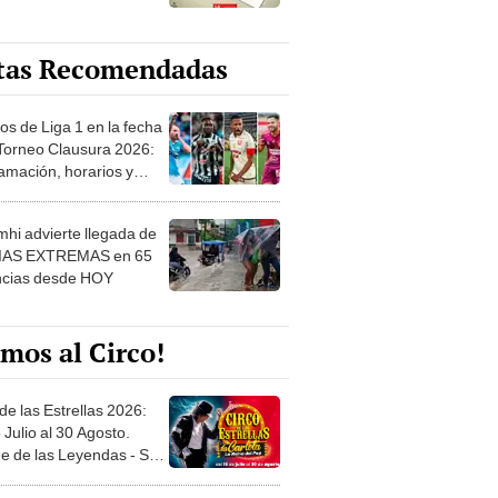
tas Recomendadas
os de Liga 1 en la fecha
 Torneo Clausura 2026:
amación, horarios y
 ver
hi advierte llegada de
IAS EXTREMAS en 65
ncias desde HOY
mos al Circo!
de las Estrellas 2026:
 Julio al 30 Agosto.
e de las Leyendas - San
l