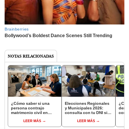
NOTAS RELACIONADAS
¿Cómo saber si una
Elecciones Regionales
¿Cóm
persona contrajo
y Municipales 2026:
denun
matrimonio civil en
consulta con tu DNI si
con 
Reniec?
fuiste elegido miembro
LEER MÁS
LEER MÁS
de mesa para este 4 de
octubre en el link oficial