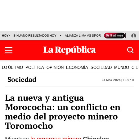
HOY
SINUANO RESULTADOS HOY
ALIANZA LIMA VS SPORT BOYS
JORGE MES
LO ÚLTIMO
POLÍTICA
OPINIÓN
ECONOMÍA
SOCIEDAD
MUNDO
CIE
Sociedad
31 May 2025 | 13:07 h
La nueva y antigua
Morococha: un conflicto en
medio del proyecto minero
Toromocho