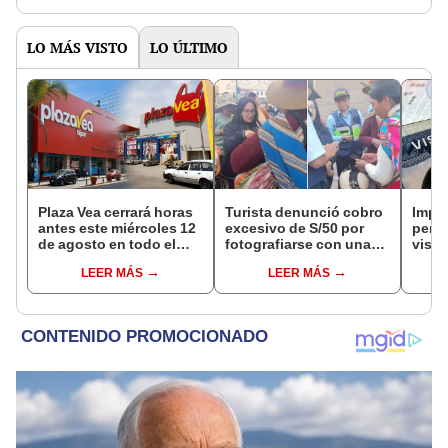
de la ONPE
LO MÁS VISTO
LO ÚLTIMO
Plaza Vea cerrará horas
Turista denunció cobro
Impu
antes este miércoles 12
excesivo de S/50 por
perua
de agosto en todo el
fotografiarse con una
visas
Perú: tiendas atenderán
alpaca en Cusco:
empr
LEER MÁS
LEER MÁS
hasta las 7 p.m.
serenazgo recuperó el
pyme
dinero
bene