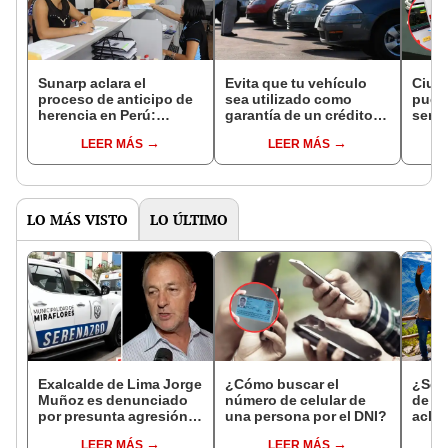
Sunarp aclara el
Evita que tu vehículo
Ciud
proceso de anticipo de
sea utilizado como
pued
herencia en Perú:
garantía de un crédito
servi
requisitos para hacer el
mobiliario en 2025, vía
gratu
LEER MÁS
LEER MÁS
trámite y quiénes
Sunarp: nueva medida
inmue
pueden acceder al
evitará actos
más e
beneficio este 2025
delictuosos en Perú
LO MÁS VISTO
LO ÚLTIMO
Exalcalde de Lima Jorge
¿Cómo buscar el
¿Se t
Muñoz es denunciado
número de celular de
de a
por presunta agresión
una persona por el DNI?
aclar
contra serena gestante
largo
LEER MÁS
LEER MÁS
de Miraflores
del 6