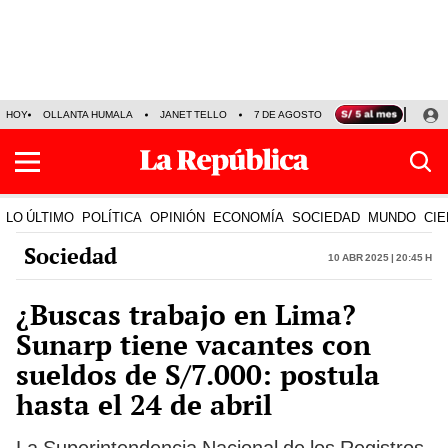
HOY
OLLANTA HUMALA
JANET TELLO
7 DE AGOSTO
TINKA RESULTADOS
LO ÚLTIMO
POLÍTICA
OPINIÓN
ECONOMÍA
SOCIEDAD
MUNDO
CIE
Sociedad
10 Abr 2025 | 20:45 h
¿Buscas trabajo en Lima?
Sunarp tiene vacantes con
sueldos de S/7.000: postula
hasta el 24 de abril