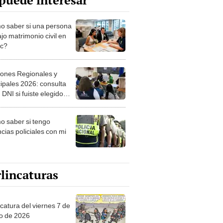
puede interesar
 saber si una persona
jo matrimonio civil en
ec?
iones Regionales y
ipales 2026: consulta
 DNI si fuiste elegido
ro de mesa para este 4
ubre en el link oficial de
 saber si tengo
NPE
cias policiales con mi
lincaturas
catura del viernes 7 de
o de 2026