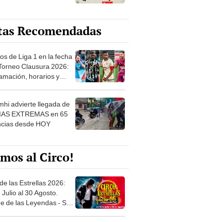
tas Recomendadas
os de Liga 1 en la fecha
 Torneo Clausura 2026:
amación, horarios y
 ver
hi advierte llegada de
IAS EXTREMAS en 65
ncias desde HOY
mos al Circo!
de las Estrellas 2026:
 Julio al 30 Agosto.
e de las Leyendas - San
l