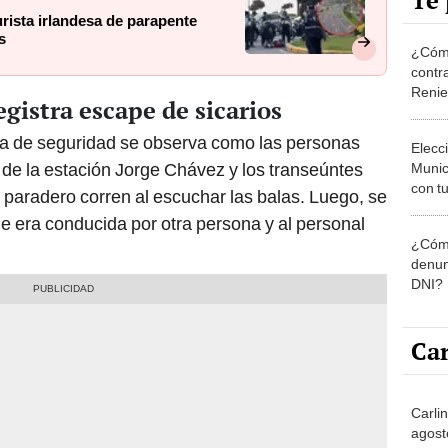
Te 
rista irlandesa de parapente
s
¿Cómo
contra
Reni
gistra escape de sicarios
ra de seguridad se observa como las personas
Elecc
r de la estación Jorge Chávez y los transeúntes
Munic
con tu
l paradero corren al escuchar las balas. Luego, se
miemb
ue era conducida por otra persona y al personal
de oct
¿Cómo
la O
.
denun
DNI?
Car
Carlin
agost