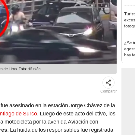
Turis
exces
fotog
en Cu
recup
¿Se t
agost
hay fe
desca
o de Lima. Foto: difusión
Compartir
 fue asesinado en la estación Jorge Chávez de la
ntiago de Surco
. Luego de este acto delictivo, los
a motocicleta por la avenida Aviación con
res
. La huida de los responsables fue registrada