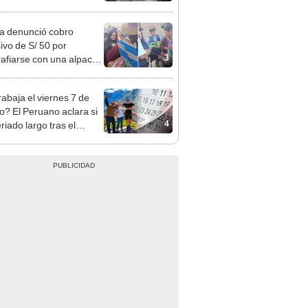
ta denunció cobro
ivo de S/ 50 por
3
rafiarse con una alpaca
sco y Serenazgo
eró el dinero
rabaja el viernes 7 de
o? El Peruano aclara si
4
riado largo tras el
nso del 6 de agosto