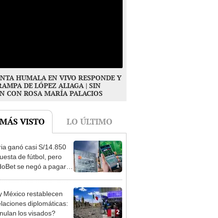
NTA HUMALA EN VIVO RESPONDE Y
RAMPA DE LÓPEZ ALIAGA | SIN
N CON ROSA MARÍA PALACIOS
 MÁS VISTO
LO ÚLTIMO
ia ganó casi S/14.850
uesta de fútbol, pero
1
oBet se negó a pagar:
opi multó a la empresa
ás de S/ 19.000
y México restablecen
elaciones diplomáticas:
2
nulan los visados?