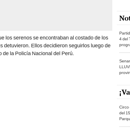
No
Partid
ue los serenos se encontraban al costado de los
4 del
progr
s detuvieron. Ellos decidieron seguirlos luego de
dónde
 de la Policía Nacional del Perú.
Senam
LLUV
provi
¡Va
Circo 
del 15
Parqu
Migue