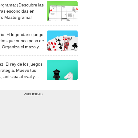
rgrama: ¡Descubre las
ras escondidas en
ro Mastergrama!
rio: El legendario juego
rtas que nunca pasa de
 Organiza el mazo y
stra tu habilidad.
z: El rey de los juegos
trategia. Mueve tus
, anticipa al rival y
gue el jaque mate.