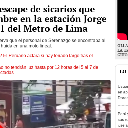
escape de sicarios que
bre en la estación Jorge
1 del Metro de Lima
erva que el personal de Serenazgo se encontraba al
OLLA
 huida en una moto lineal.
LA T
GUIO
 El Peruano aclara si hay feriado largo tras el
ao no tendrán luz hasta por 12 horas del 5 al 7 de
LO
ectadas
Usuar
en ap
Dorad
Indec
con m
Perú 
sus r
¿se a