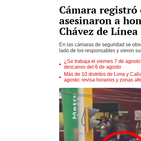
Cámara registró 
asesinaron a hom
Chávez de Línea 
En las cámaras de seguridad se obs
lado de los responsables y vieron su
¿Se trabaja el viernes 7 de agosto?
descanso del 6 de agosto
Más de 10 distritos de Lima y Call
agosto: revisa horarios y zonas af