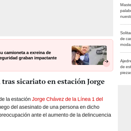
Maste
palab
nuest
Solita
de ca
moda.
demue
su camioneta a exreina de
seguridad graban impactante
Ajedre
de es
piezas
consi
tras sicariato en estación Jorge
e la estación
Jorge Chávez de la Línea 1 del
uego del asesinato de una persona en dicho
preocupación ante el aumento de la delincuencia