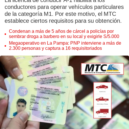
La licencia de conducir A-1 habilita a los
conductores para operar vehículos particulares
de la categoría M1. Por este motivo, el MTC
establece ciertos requisitos para su obtención.
Condenan a más de 5 años de cárcel a policías por
sembrar droga a barbero en su local y exigirle S/5.000
Megaoperativo en La Pampa: PNP interviene a más de
2.300 personas y captura a 16 requisitoriados