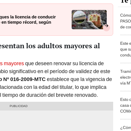
Te 
Cómo 
ques la licencia de conducir
PASOS
e en tiempo récord, según
de co
Este e
sentan los adultos mayores al
que s
condu
recib
os mayores
que deseen renovar su licencia de
récor
io significativo en el período de validez de este
Tramit
electr
o Nº 016-2009-MTC
establece que la vigencia de
vía M
lacionada con la edad del titular, lo que implica
entre
l tiempo de duración del brevete renovado.
breve
Esto 
casa 
COMA
otros 
NOR
¿Cómo