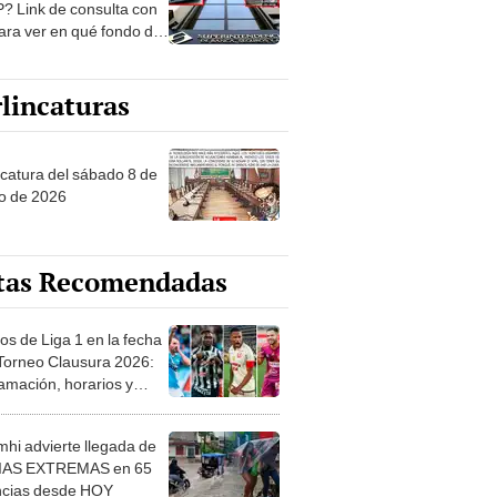
? Link de consulta con
ara ver en qué fondo de
ones estás
lincaturas
ncatura del sábado 8 de
o de 2026
tas Recomendadas
os de Liga 1 en la fecha
 Torneo Clausura 2026:
amación, horarios y
 ver
hi advierte llegada de
IAS EXTREMAS en 65
ncias desde HOY