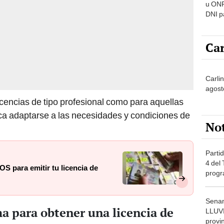
u ONP
DNI p
pensi
Car
Carli
agost
licencias de tipo profesional como para aquellas
ca adaptarse a las necesidades y condiciones de
No
Partid
4 del
S para emitir tu licencia de
progr
dónde
Senam
a para obtener una licencia de
LLUV
provi