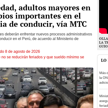
 edad, adultos mayores en
ios importantes en el
cia de conducir, vía MTC
ores deberán enfrentar nuevos procesos administrativos
OLLA
onducir en el Perú, de acuerdo al Ministerio de
LA T
GUIO
ado 8 de agosto de 2026
 no se reducirán feriados y que sueldo mínimo se
LO
Más d
la ON
adici
agost
Minis
asegu
feria