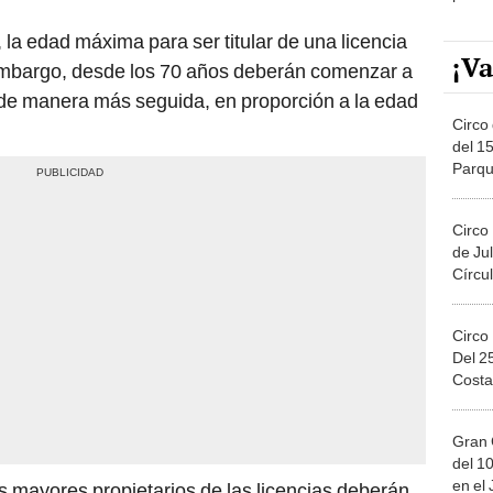
, la edad máxima para ser titular de una licencia
¡Va
embargo, desde los 70 años deberán comenzar a
r de manera más seguida, en proporción a la edad
Circo 
del 15
Parqu
Migue
Circo
de Jul
Círcul
Circo
Del 2
Costa
Gran 
del 10
en el
s mayores propietarios de las licencias deberán