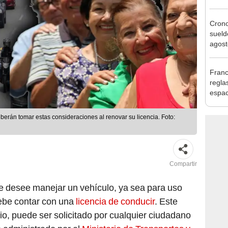
se au
Cron
sueld
agost
Nació
depós
Franc
regla
espac
deman
eberán tomar estas consideraciones al renovar su licencia. Foto:
Compartir
ue desee manejar un vehículo, ya sea para uso
debe contar con una
licencia de conducir
. Este
io, puede ser solicitado por cualquier ciudadano