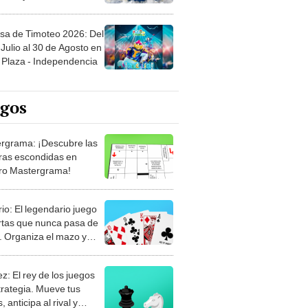
sa de Timoteo 2026: Del
Julio al 30 de Agosto en
Plaza - Independencia
egos
rgrama: ¡Descubre las
ras escondidas en
ro Mastergrama!
rio: El legendario juego
rtas que nunca pasa de
 Organiza el mazo y
stra tu habilidad.
z: El rey de los juegos
trategia. Mueve tus
, anticipa al rival y