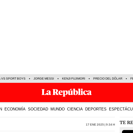
A VS SPORT BOYS
JORGE MESSI
KENJI FUJIMORI
PRECIO DEL DÓLAR
F
N
ECONOMÍA
SOCIEDAD
MUNDO
CIENCIA
DEPORTES
ESPECTÁCU
TE R
17 Ene 2025 | 9:34 h