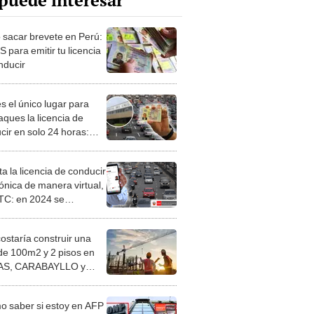
puede interesar
sacar brevete en Perú:
 para emitir tu licencia
nducir
s el único lugar para
aques la licencia de
cir en solo 24 horas:
e el brevete en tiempo
d, según MTC
a la licencia de conducir
ónica de manera virtual,
TC: en 2024 se
garon más de 200.000
tes online
costaría construir una
de 100m2 y 2 pisos en
S, CARABAYLLO y
distritos de LIMA
TE
 saber si estoy en AFP