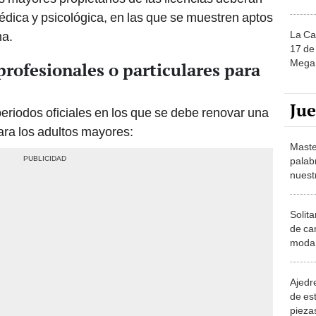
dica y psicológica, en las que se muestren aptos
La Ca
ma.
17 de 
Mega 
profesionales o particulares para
Ju
periodos oficiales en los que se debe renovar una
ra los adultos mayores:
Maste
palab
nuest
Solita
de ca
moda.
demue
Ajedre
de es
piezas