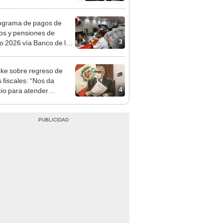
mentará en dos etapas
ograma de pagos de
os y pensiones de
3
o 2026 vía Banco de la
n: conoce las fechas de
ito
ke sobre regreso de
s fiscales: “Nos da
4
io para atender
das impostergables”