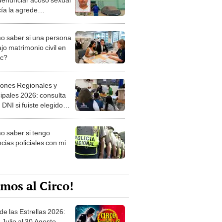
cía la agrede
lmente en Carabayllo
 saber si una persona
jo matrimonio civil en
ec?
iones Regionales y
ipales 2026: consulta
 DNI si fuiste elegido
ro de mesa para este 4
ubre en el link oficial de
 saber si tengo
NPE
cias policiales con mi
mos al Circo!
de las Estrellas 2026:
 Julio al 30 Agosto.