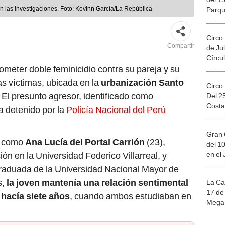
en las investigaciones. Foto: Kevinn García/La República
Parqu
Migue
Circo
Compartir
de Jul
Círcul
meter doble feminicidio contra su pareja y su
as víctimas, ubicada en la
urbanización Santo
Circo
. El presunto agresor, identificado como
Del 2
Costa
a detenido por la
Policía Nacional del Perú
Gran 
as como
Ana Lucía del Portal Carrión
(23),
del 10
en el
ión en la Universidad Federico Villarreal, y
graduada de la Universidad Nacional Mayor de
s,
la joven mantenía una relación sentimental
La Ca
17 de 
 hacía siete años
, cuando ambos estudiaban en
Mega 