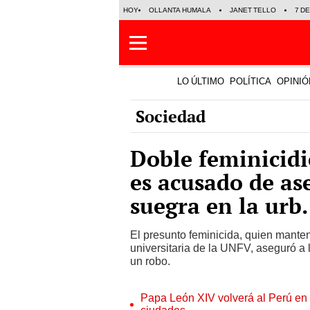
HOY
OLLANTA HUMALA
JANET TELLO
7 D
LO ÚLTIMO
POLÍTICA
OPINIÓ
Sociedad
Doble feminicid
es acusado de ase
suegra en la ur
El presunto feminicida, quien mante
universitaria de la UNFV, aseguró a 
un robo.
Papa León XIV volverá al Perú en n