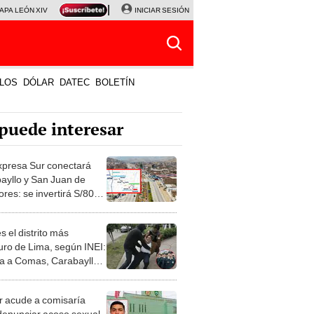
APA LEÓN XIV
NALDY SALDAÑA
INICIAR SESIÓN
LA BELLA LUZ
MAGALY MEDINA
HORÓS
LOS
DÓLAR
DATEC
BOLETÍN
puede interesar
xpresa Sur conectará
ayllo y San Juan de
ores: se invertirá S/800
nes para su ejecución
s el distrito más
uro de Lima, según INEI:
a a Comas, Carabayllo y
e Piedra en denuncias
 acude a comisaría
denunciar acoso sexual