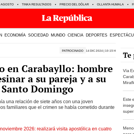
E AGOSTO
TINKA RESULTADOS
PRECIO DEL DÓLAR
OLLANTA HUMALA
P
N
ECONOMÍA
SOCIEDAD
MUNDO
CIENCIA
DEPORTES
ESPECTÁCU
PATROCINADO
14 Dic 2024 | 10:15 h
Te 
io en Carabayllo: hombre
Vía E
sinar a su pareja y a su
Carab
Mirafl
b. Santo Domingo
millo
Este e
nía una relación de siete años con una joven
inseg
los familiares que el crimen se había cometido durante
super
Puent
Menor
oviembre 2026: realizará visita apostólica en cuatro
para 