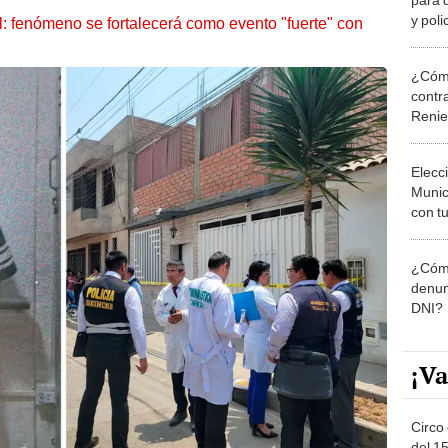
y poli
: fenómeno se fortalecerá como evento "fuerte" con
sexua
¿Cómo
contra
Reni
Elecc
Munic
con tu
miemb
de oct
¿Cómo
la O
denun
DNI?
¡Va
Circo 
del 15