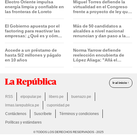
Electro Oriente impulsa
Miguel Torres defiende la
energía limpia y confiable en
virtualidad en el Congreso
las fronteras de Loreto
frente a proyecto de ley que
plantea la presencialidad
El Gobierno apuesta por el
Más de 50 candidatos a
factoring para reactivar las
alcaldes a nivel nacional
empresas: ¿Qué es y cómo
renuncian y dan paso a la
funciona?
reelección encubierta
Accede a un préstamo de
Norma Yarrow defiende
hasta S/2 millones y págalo
reelección encubierta de
en 10 años
López Aliaga: "Allá el
Jurado que se deja sacar la
vuelta"
Ir al inicio ↑
RSS
elpopular.pe
libero.pe
buenazo.pe
lrmas.larepublica.pe
cuponidad.pe
Contáctenos
Suscríbete
Términos y condiciones
Políticas y estándares
© TODOS LOS DERECHOS RESERVADOS - 2025