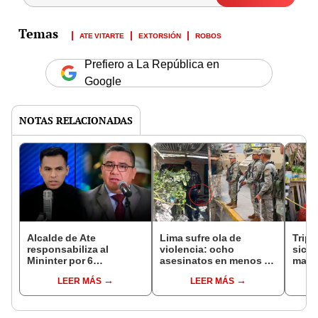
ATE VITARTE
EXTORSIÓN
ROBOS
Prefiero a La República en
Google
NOTAS RELACIONADAS
Alcalde de Ate
Lima sufre ola de
Tripl
responsabiliza al
violencia: ocho
sicar
Mininter por 6
asesinatos en menos de
madre
asesinatos en 24 horas:
12 horas durante el
en vi
LEER MÁS
LEER MÁS
"Estado de emergencia
estado de emergencia
Huay
ha fracasado"