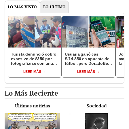
LO MÁS VISTO
LO ÚLTIMO
Turista denunció cobro
Usuaria ganó casi
Jocke
excesivo de S/ 50 por
S/14.850 en apuesta de
manti
fotografiarse con una
fútbol, pero DoradoBet
falta
alpaca en Cusco y
se negó a pagar:
¿desd
LEER MÁS
LEER MÁS
Serenazgo recuperó el
Indecopi multó a la
el ce
dinero
empresa con más de S/
19.000
Lo Más Reciente
Últimas noticias
Sociedad