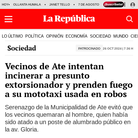
HOY
OLLANTA HUMALA
JANET TELLO
7 DE AGOSTO
TINKA RESULTADOS
LO ÚLTIMO
POLÍTICA
OPINIÓN
ECONOMÍA
SOCIEDAD
MUNDO
CIE
Sociedad
PATROCINADO
26 Oct 2024 | 7:36 h
Vecinos de Ate intentan
incinerar a presunto
extorsionador y prenden fuego
a su mototaxi usada en robos
Serenazgo de la Municipalidad de Ate evitó que
los vecinos quemaran al hombre, quien había
sido atado a un poste de alumbrado público en
la av. Gloria.