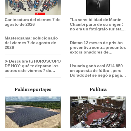
Carlincatura del viernes 7 de
"La sensibilidad de Martín
agosto de 2026
Chambi parte de su origen;
no era un fotógrafo turista,
él se integraba con el
Mastergrama: solucionario
pueblo”
del viernes 7 de agosto de
Dictan 12 meses de prisión
2026
preventiva contra presuntos
extorsionadores de
choferes Translima en SMP
➤ Descubre tu HORÓSCOPO
DE HOY: qué te deparan los
Usuaria ganó casi S/14.850
astros este viernes 7 de
en apuesta de fútbol, pero
agosto, según Jhan
DoradoBet se negó a pagar:
Sandoval
Indecopi multó a la empresa
con más de S/ 19.000
Publirreportajes
Política