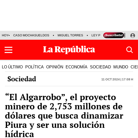
HOY
CASO MOCHASUELDOS
MIGUEL TORRES
LEY PULPÍN
PRECIO DEL
LO ÚLTIMO
POLÍTICA
OPINIÓN
ECONOMÍA
SOCIEDAD
MUNDO
CIE
Sociedad
11 Oct 2024 | 17:08 h
“El Algarrobo”, el proyecto
minero de 2,753 millones de
dólares que busca dinamizar
Piura y ser una solución
hídrica