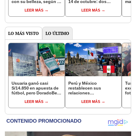
con su belleza, según la
14 de octubre: dos
marít
IA y se destaca como el
regiones del Perú serán
ilega
LEER MÁS
LEER MÁS
mejor destino de
beneficiadas con este
Grau
Sudamérica
descanso
LO MÁS VISTO
LO ÚLTIMO
Usuaria ganó casi
Perú y México
Turis
S/14.850 en apuesta de
restablecen sus
exces
fútbol, pero DoradoBet
relaciones
fotog
se negó a pagar:
diplomáticas: ¿se
alpa
LEER MÁS
LEER MÁS
Indecopi multó a la
anulan los visados?
Seren
empresa con más de S/
dine
19.000