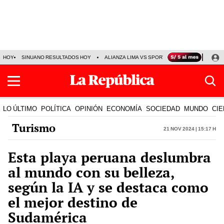
HOY
SINUANO RESULTADOS HOY
ALIANZA LIMA VS SPORT BOYS
JORGE MES
LO ÚLTIMO
POLÍTICA
OPINIÓN
ECONOMÍA
SOCIEDAD
MUNDO
CIE
Turismo
21 Nov 2024 | 15:17 h
Esta playa peruana deslumbra
al mundo con su belleza,
según la IA y se destaca como
el mejor destino de
Sudamérica