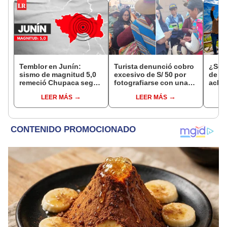
Temblor en Junín:
Turista denunció cobro
¿Se t
sismo de magnitud 5,0
excesivo de S/ 50 por
de a
remeció Chupaca según
fotografiarse con una
aclar
IGP
alpaca en Cusco y
largo
LEER MÁS
LEER MÁS
Serenazgo recuperó el
del 6
dinero