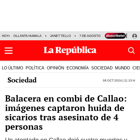
HOY
OLLANTA HUMALA
JANET TELLO
7 DE AGOSTO
TINKA RESULTADOS
LO ÚLTIMO
POLÍTICA
OPINIÓN
ECONOMÍA
SOCIEDAD
MUNDO
CIE
Sociedad
08 Oct 2024 | 11:15 h
Balacera en combi de Callao:
imágenes captaron huida de
sicarios tras asesinato de 4
personas