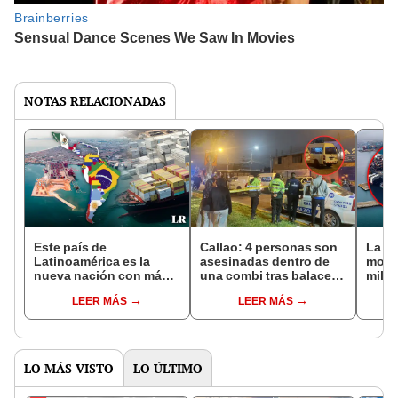
NOTAS RELACIONADAS
Este país de
Callao: 4 personas son
La M
Latinoamérica es la
asesinadas dentro de
movi
nueva nación con más
una combi tras balacera,
millo
conexiones marítimas
entre ellas una menor
Perú:
LEER MÁS
LEER MÁS
en América Latina y El
conti
Caribe
LO MÁS VISTO
LO ÚLTIMO