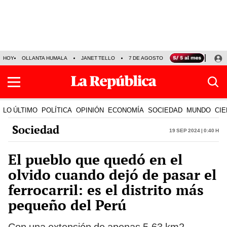
HOY
OLLANTA HUMALA
JANET TELLO
7 DE AGOSTO
TINKA RESULTADOS
LO ÚLTIMO
POLÍTICA
OPINIÓN
ECONOMÍA
SOCIEDAD
MUNDO
CIE
Sociedad
19 Sep 2024 | 0:40 h
El pueblo que quedó en el
olvido cuando dejó de pasar el
ferrocarril: es el distrito más
pequeño del Perú