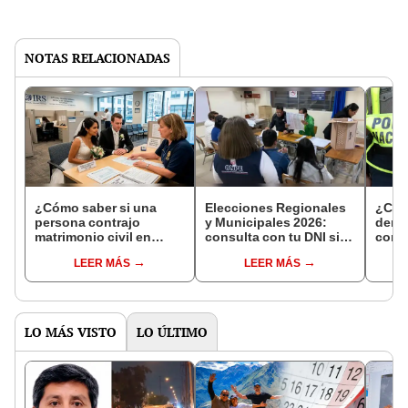
NOTAS RELACIONADAS
¿Cómo saber si una
Elecciones Regionales
¿Cóm
persona contrajo
y Municipales 2026:
denun
matrimonio civil en
consulta con tu DNI si
con 
Reniec?
fuiste elegido miembro
LEER MÁS
LEER MÁS
de mesa para este 4 de
octubre en el link oficial
de la ONPE
LO MÁS VISTO
LO ÚLTIMO