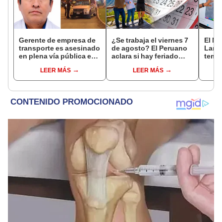
Gerente de empresa de
¿Se trabaja el viernes 7
El Ni
transporte es asesinado
de agosto? El Peruano
Lamb
en plena vía pública en
aclara si hay feriado
tempe
Los Olivos: su esposa
largo tras el descanso
36 °C
LEER MÁS
LEER MÁS
sobrevivió al ataque
del 6 de agosto
prod
palta