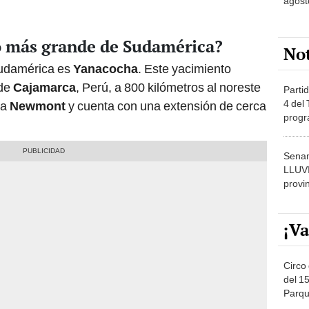
agost
ro más grande de Sudamérica?
No
Sudamérica es
Yanacocha
. Este yacimiento
de
Cajamarca
, Perú, a 800 kilómetros al noreste
Partid
4 del
ra
Newmont
y cuenta con una extensión de cerca
progr
dónde
Senam
LLUV
provi
¡Va
Circo 
del 15
Parqu
Migue