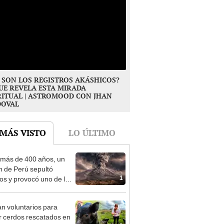
 SON LOS REGISTROS AKÁSHICOS?
UE REVELA ESTA MIRADA
RITUAL | ASTROMOOD CON JHAN
DOVAL
 MÁS VISTO
LO ÚLTIMO
más de 400 años, un
n de Perú sepultó
1
os y provocó uno de los
os más fríos de la
ria: sigue bajo monitoreo
n voluntarios para
r cerdos rescatados en