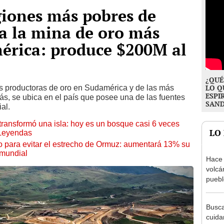
giones más pobres de
a la mina de oro más
érica: produce $200M al
¿QUÉ
s productoras de oro en Sudamérica y de las más
LO Q
ESPI
, se ubica en el país que posee una de las fuentes
SAN
al.
transformó una isla: hoy es un bosque casi 6 veces
LO
 Leyendas
o para evitar el estrecho de Ormuz: aumentará 13% su
 mundial
Hace 
volcá
puebl
veran
histo
Busca
cuida