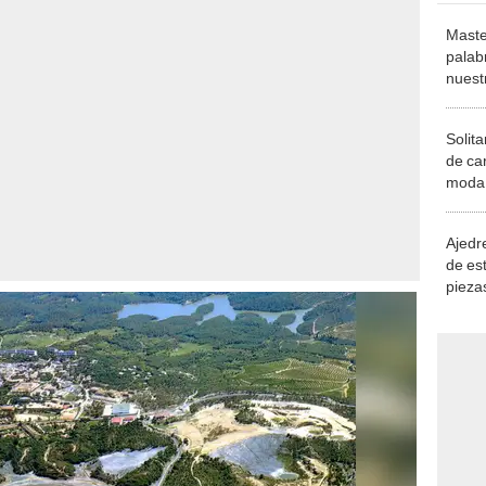
Maste
palab
nuest
Solita
de ca
moda.
demue
Ajedre
de es
piezas
consi