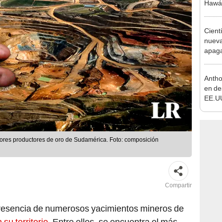
Hawái
alojam
exper
Cient
nueva
apagar
afect
de El
Antho
en de
EE.UU
respo
covid
yores productores de oro de Sudamérica. Foto: composición
Compartir
presencia de numerosos yacimientos mineros de
 su territorio.
Entre ellos, se encuentra el más