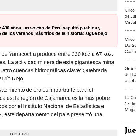
Circo
de Jul
Círcul
 400 años, un volcán de Perú sepultó pueblos y
de los veranos más fríos de la historia: sigue bajo
Circo
Del 2
Costa
a de Yanacocha produce entre 230 koz a 67 koz,
es. La actividad minera de esta gigantesca mina
Gran 
 cuatro cuencas hidrográficas clave: Quebrada
del 10
 Río Rejo.
en el
yacimiento de oro es importante para el
cales, la región de Cajamarca es la más pobre
La Ca
17 de 
os por el Instituto Nacional de Estadística e
Mega 
23, este departamento del país presentó una
Ju