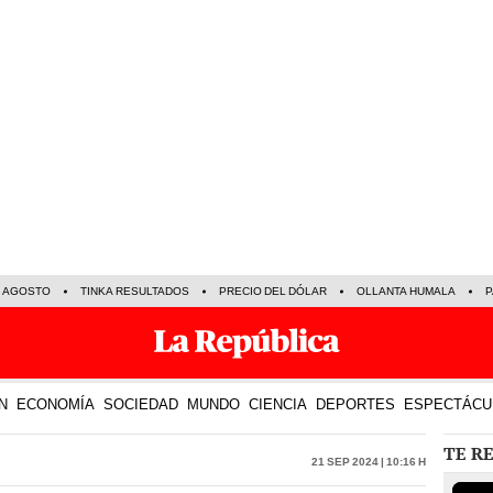
E AGOSTO
TINKA RESULTADOS
PRECIO DEL DÓLAR
OLLANTA HUMALA
P
N
ECONOMÍA
SOCIEDAD
MUNDO
CIENCIA
DEPORTES
ESPECTÁCU
TE R
21 Sep 2024 | 10:16 h