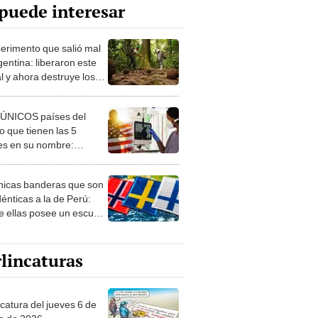
puede interesar
perimento que salió mal
gentina: liberaron este
l y ahora destruye los
es milenarios de la
onia
 ÚNICOS países del
 que tienen las 5
es en su nombre:
ca cuenta con uno
nicas banderas que son
dénticas a la de Perú:
e ellas posee un escudo
imilar
lincaturas
ncatura del jueves 6 de