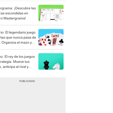
rgrama: ¡Descubre las
ras escondidas en
ro Mastergrama!
rio: El legendario juego
rtas que nunca pasa de
 Organiza el mazo y
stra tu habilidad.
z: El rey de los juegos
trategia. Mueve tus
, anticipa al rival y
gue el jaque mate.