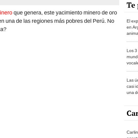
Te 
dinero
que genera, este yacimiento minero de oro
en una de las regiones más pobres del Perú. No
El ex
en Ar
ta?
anima
bosqu
Patag
Los 3
mundo
vocal
Améri
Las ú
casi i
una d
muy s
Car
Carli