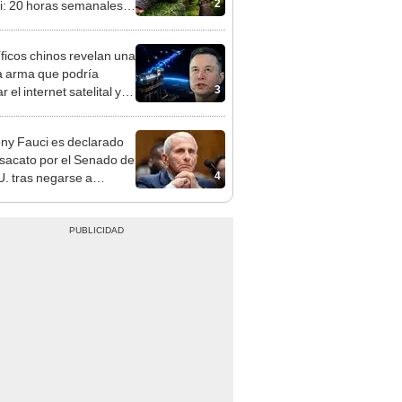
2
: 20 horas semanales,
iento gratis y sin
iencia previa
íficos chinos revelan una
 arma que podría
3
 el internet satelital y
ar redes como Starlink
on Musk
ny Fauci es declarado
sacato por el Senado de
4
. tras negarse a
nder preguntas sobre el
-19