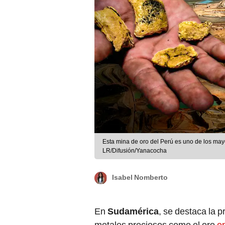
Esta mina de oro del Perú es uno de los ma
LR/Difusión/Yanacocha
Isabel Nomberto
En
Sudamérica
, se destaca la 
metales preciosos como el oro
en