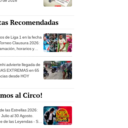
o de 2026
tas Recomendadas
os de Liga 1 en la fecha
 Torneo Clausura 2026:
amación, horarios y
 ver
hi advierte llegada de
IAS EXTREMAS en 65
ncias desde HOY
mos al Circo!
de las Estrellas 2026:
 Julio al 30 Agosto.
e de las Leyendas - San
l