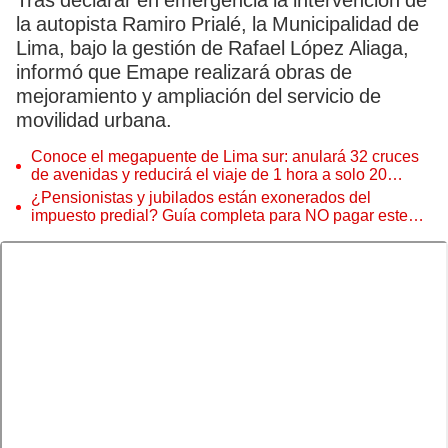
Tras declarar en emergencia la intervención de
la autopista Ramiro Prialé, la Municipalidad de
Lima, bajo la gestión de Rafael López Aliaga,
informó que Emape realizará obras de
mejoramiento y ampliación del servicio de
movilidad urbana.
Conoce el megapuente de Lima sur: anulará 32 cruces
de avenidas y reducirá el viaje de 1 hora a solo 20
minutos
¿Pensionistas y jubilados están exonerados del
impuesto predial? Guía completa para NO pagar este
dinero a tu Municipalidad