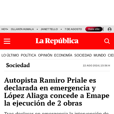
HOY
OLLANTA HUMALA
JANET TELLO
7 DE AGOSTO
TINKA RESULTADOS
LO ÚLTIMO
POLÍTICA
OPINIÓN
ECONOMÍA
SOCIEDAD
MUNDO
CIE
Sociedad
22 Ago 2024 | 15:56 h
Autopista Ramiro Priale es
declarada en emergencia y
López Aliaga concede a Emape
la ejecución de 2 obras