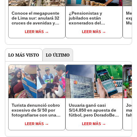
Conoce el megapuente
¿Pensionistas y
Metro
de Lima sur: anulará 32
jubilados están
expa
cruces de avenidas y
exonerados del
Muni
reducirá el viaje de 1
impuesto predial? Guía
conf
LEER MÁS
LEER MÁS
hora a solo 20 minutos
completa para NO pagar
func
este dinero a tu
ampli
Municipalidad
LO MÁS VISTO
LO ÚLTIMO
Turista denunció cobro
Usuaria ganó casi
Jocke
excesivo de S/ 50 por
S/14.850 en apuesta de
manti
fotografiarse con una
fútbol, pero DoradoBet
falta
alpaca en Cusco y
se negó a pagar:
¿desd
LEER MÁS
LEER MÁS
Serenazgo recuperó el
Indecopi multó a la
el ce
dinero
empresa con más de S/
19.000