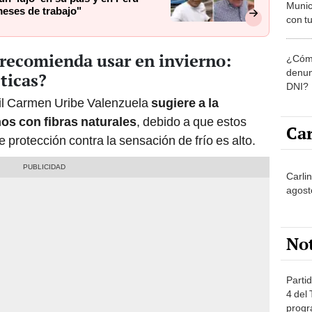
Munic
meses de trabajo"
con tu
miemb
de oct
 recomienda usar en invierno:
¿Cómo
la O
denun
éticas?
DNI?
xtil Carmen Uribe Valenzuela
sugiere a la
hos con fibras naturales
, debido a que estos
Car
e protección contra la sensación de frío es alto.
Carlin
agost
No
Partid
4 del
progr