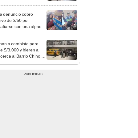
 serían los más
iciados
ta denunció cobro
ivo de S/50 por
3
rafiarse con una alpaca
sco: serenazgo
eró el dinero
nan a cambista para
le S/3.000 y hieren a
4
 cerca al Barrio Chino en
 Cercado