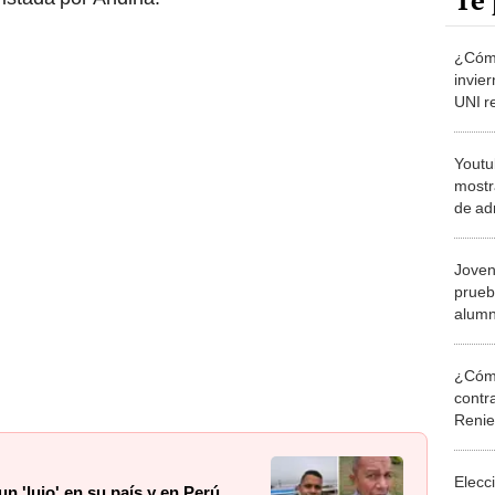
Te 
¿Cómo
invier
UNI r
para 
Youtu
mostr
de ad
tenían
Joven
prueb
alumn
sorpr
¿Cómo
contra
Reni
Elecc
n 'lujo' en su país y en Perú