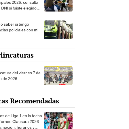
ipales 2026: consulta
 DNI si fuiste elegido
ro de mesa para este 4
ubre en el link oficial de
 saber si tengo
NPE
cias policiales con mi
lincaturas
catura del viernes 7 de
o de 2026
tas Recomendadas
os de Liga 1 en la fecha
 Torneo Clausura 2026:
amación, horarios y