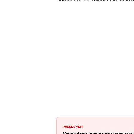
PUEDES VER:
Venezolano revela que cosas son u