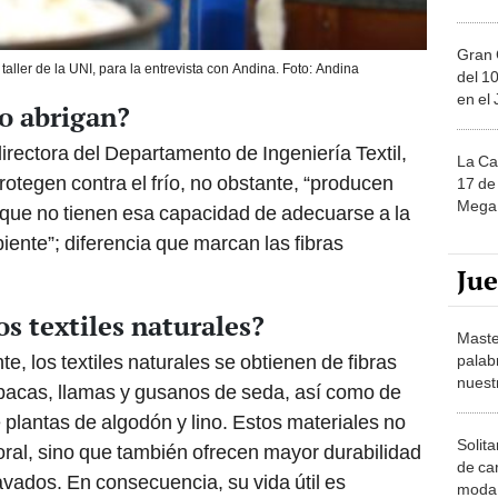
Gran 
aller de la UNI, para la entrevista con Andina. Foto: Andina
del 10
en el
no abrigan?
irectora del Departamento de Ingeniería Textil,
La Ca
 protegen contra el frío, no obstante, “producen
17 de 
Mega 
que no tienen esa capacidad de adecuarse a la
iente”; diferencia que marcan las fibras
Ju
s textiles naturales?
Maste
, los textiles naturales se obtienen de fibras
palab
nuest
lpacas, llamas y gusanos de seda, así como de
 plantas de algodón y lino. Estos materiales no
Solita
oral, sino que también ofrecen mayor durabilidad
de ca
avados. En consecuencia, su vida útil es
moda.