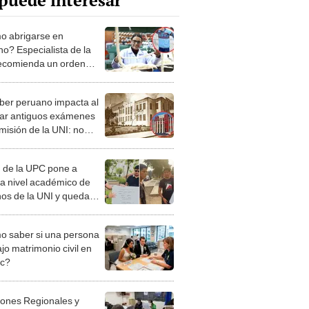
puede interesar
 abrigarse en
no? Especialista de la
ecomienda un orden
colocarse las prendas
ber peruano impacta al
ar antiguos exámenes
misión de la UNI: no
 alternativas
 de la UPC pone a
a nivel académico de
os de la UNI y queda
endido: "Es otra cosa"
 saber si una persona
jo matrimonio civil en
ec?
iones Regionales y