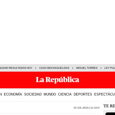
NUANO RESULTADOS HOY
CASO MOCHASUELDOS
MIGUEL TORRES
LEY PU
N
ECONOMÍA
SOCIEDAD
MUNDO
CIENCIA
DEPORTES
ESPECTÁCU
TE R
15 Jul 2024 | 11:16 h