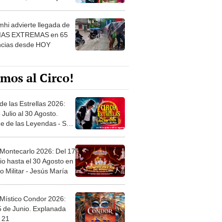
 ver
hi advierte llegada de
IAS EXTREMAS en 65
ncias desde HOY
mos al Circo!
de las Estrellas 2026:
 Julio al 30 Agosto.
e de las Leyendas - San
l
 Montecarlo 2026: Del 17
io hasta el 30 Agosto en
o Militar - Jesús María
 Místico Condor 2026:
5 de Junio. Explanada
 21