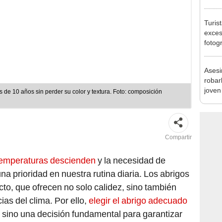
pymes
benef
Turis
exces
fotog
en Cu
recup
Asesi
robar
joven
de 10 años sin perder su color y textura. Foto: composición
Lima
Compartir
emperaturas descienden
y la necesidad de
a prioridad en nuestra rutina diaria. Los abrigos
cto, que ofrecen no solo calidez, sino también
as del clima. Por ello,
elegir el abrigo adecuado
sino una decisión fundamental para garantizar