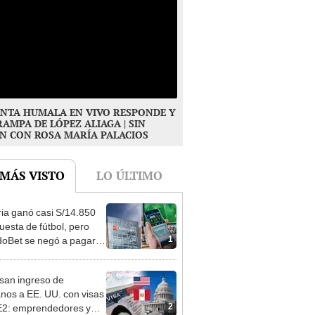
NTA HUMALA EN VIVO RESPONDE Y
RAMPA DE LÓPEZ ALIAGA | SIN
N CON ROSA MARÍA PALACIOS
 MÁS VISTO
LO ÚLTIMO
ia ganó casi S/14.850
uesta de fútbol, pero
1
oBet se negó a pagar:
opi multó a la empresa
ás de S/ 19.000
san ingreso de
nos a EE. UU. con visas
2
E2: emprendedores y