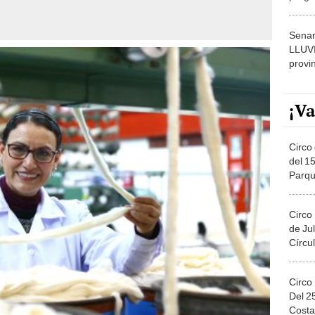
dónde
Senam
LLUV
provi
¡Va
Circo 
del 15
Parqu
Migue
Circo
de Jul
Círcul
Circo
Del 2
Costa