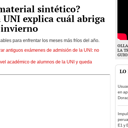
material sintético?
a UNI explica cuál abriga
 invierno
bles para enfrentar los meses más fríos del año.
OLLA
rar antiguos exámenes de admisión de la UNI: no
LA T
GUIO
ivel académico de alumnos de la UNI y queda
LO
Usuar
en ap
Dorad
Indec
con m
Impul
perua
E1 y 