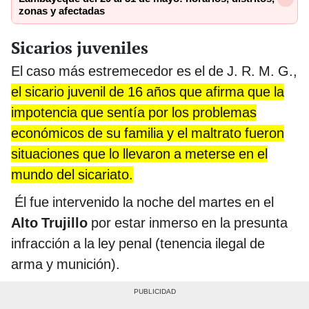
zonas y afectadas
Sicarios juveniles
El caso más estremecedor es el de J. R. M. G.,
el sicario juvenil de 16 años que afirma que la
impotencia que sentía por los problemas
económicos de su familia y el maltrato fueron
situaciones que lo llevaron a meterse en el
mundo del sicariato.
Él fue intervenido la noche del martes en el
Alto Trujillo
por estar inmerso en la presunta
infracción a la ley penal (tenencia ilegal de
arma y munición).