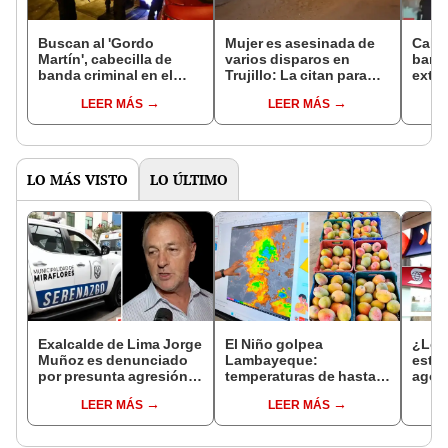
Buscan al 'Gordo
Mujer es asesinada de
Calla
Martín', cabecilla de
varios disparos en
banda
banda criminal en el
Trujillo: La citan para
exto
Callao: es acusado de
devolverle su terreno y
tenía
LEER MÁS
LEER MÁS
más de 20 asesinatos
la matan
Sarit
LO MÁS VISTO
LO ÚLTIMO
Exalcalde de Lima Jorge
El Niño golpea
¿Los
Muñoz es denunciado
Lambayeque:
este 
por presunta agresión
temperaturas de hasta
agos
contra serena gestante
36 °C ponen en riesgo la
horar
LEER MÁS
LEER MÁS
de Miraflores
producción de mango y
habil
palta
Inter
Banc