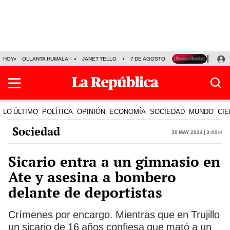
HOY
OLLANTA HUMALA
JANET TELLO
7 DE AGOSTO
TINKA RESULTADOS
LO ÚLTIMO
POLÍTICA
OPINIÓN
ECONOMÍA
SOCIEDAD
MUNDO
CIE
Sociedad
30 May 2024 | 3:44 h
Sicario entra a un gimnasio en
Ate y asesina a bombero
delante de deportistas
Crímenes por encargo. Mientras que en Trujillo
un sicario de 16 años confiesa que mató a un