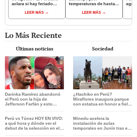
aclara si hay feriado
temperaturas de hasta
agres
largo tras el descanso
36 °C ponen en riesgo la
con 
LEER MÁS
LEER MÁS
del 6 de agosto
producción de mango y
cámar
palta
hech
Lo Más Reciente
Últimas noticias
Sociedad
Darinka Ramírez abandonó
¿Hachiko en Perú?
el Perú con la hija de
Miraflores inaugura parque
Jefferson Farfán y esto
con estatua en honor a fiel
compartió el exfutbolista:
perrito que esperó a su
“A ti que…”
dueño en el mismo lugar
Perú vs Túnez HOY EN VIVO:
Minedu acelera la
tras su muerte
a qué hora y dónde ver el
instalación de aulas
debut de la selección en el
temporales en Junín tras el
Mundial Sub 17 de Vóley
sismo: más de 3,000