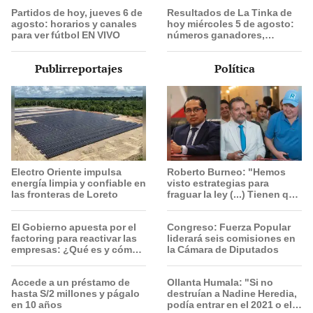
2026
escolares serán
Partidos de hoy, jueves 6 de
Resultados de La Tinka de
beneficiados
agosto: horarios y canales
hoy miércoles 5 de agosto:
para ver fútbol EN VIVO
números ganadores,
premios del Pozo Millonario,
boliyapa, S/50.000 y más
Publirreportajes
Política
Electro Oriente impulsa
Roberto Burneo: "Hemos
energía limpia y confiable en
visto estrategias para
las fronteras de Loreto
fraguar la ley (...) Tienen que
conocer toda la lista"
El Gobierno apuesta por el
Congreso: Fuerza Popular
factoring para reactivar las
liderará seis comisiones en
empresas: ¿Qué es y cómo
la Cámara de Diputados
funciona?
Accede a un préstamo de
Ollanta Humala: "Si no
hasta S/2 millones y págalo
destruían a Nadine Heredia,
en 10 años
podía entrar en el 2021 o el