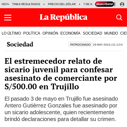
HOY
TINKA RESULTADOS
PRECIO DEL DÓLAR
7 DE AGOSTO
OLLANTA H
LO ÚLTIMO
POLÍTICA
OPINIÓN
ECONOMÍA
SOCIEDAD
MUNDO
CIE
Sociedad
PATROCINADO
29 May 2024 | 21:13 h
El estremecedor relato de
sicario juvenil para confesar
asesinato de comerciante por
S/500.00 en Trujillo
El pasado 3 de mayo en Trujillo fue asesinado
Antero Gutièrrez Gonzales fue asesinado por
un sicario adolescente, quien recientemente
brindó declaraciones para detallar su crimen.