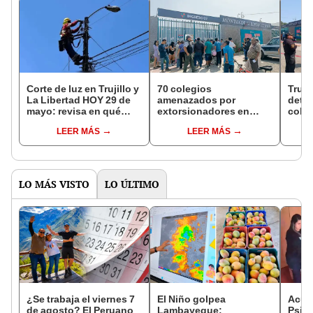
Corte de luz en Trujillo y
70 colegios
Truji
La Libertad HOY 29 de
amenazados por
deto
mayo: revisa en qué
extorsionadores en
coleg
zonas y distritos, según
Trujillo
pleno
LEER MÁS
LEER MÁS
Hidrandina
LO MÁS VISTO
LO ÚLTIMO
¿Se trabaja el viernes 7
El Niño golpea
Acusa
de agosto? El Peruano
Lambayeque:
Psico