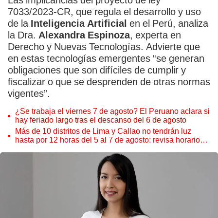
Las implicancias del proyecto de ley
7033/2023-CR, que regula el desarrollo y uso
de la
Inteligencia Artificial
en el Perú, analiza
la Dra.
Alexandra Espinoza
, experta en
Derecho y Nuevas Tecnologías. Advierte que
en estas tecnologías emergentes “se generan
obligaciones que son difíciles de cumplir y
fiscalizar o que se desprenden de otras normas
vigentes”.
¿Se trabaja el viernes 7 de agosto? El Peruano aclara si
hay feriado largo tras el descanso del 6 de agosto
Más de 10 distritos de Lima y Callao no tendrán luz
hasta por 12 horas del 5 al 7 de agosto: revisa horarios y
zonas afectadas