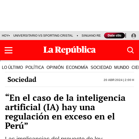
HOY
UNIVERSITARIO VS SPORTING CRISTAL
SINUANO RESULTADOS HOY
CA
LO ÚLTIMO
POLÍTICA
OPINIÓN
ECONOMÍA
SOCIEDAD
MUNDO
CIE
Sociedad
20 Abr 2024 | 2:00 h
“En el caso de la inteligencia
artificial (IA) hay una
regulación en exceso en el
Perú”