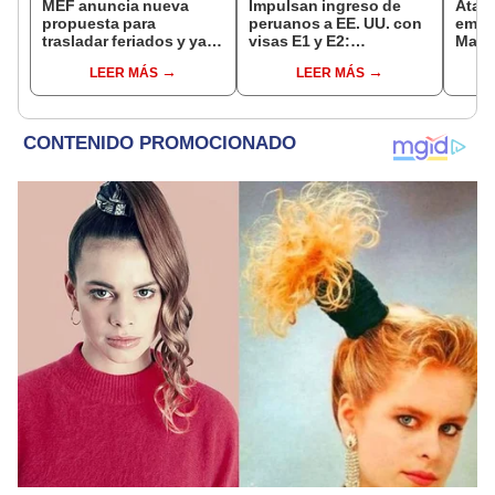
MEF anuncia nueva
Impulsan ingreso de
Ataca
propuesta para
peruanos a EE. UU. con
empre
trasladar feriados y ya
visas E1 y E2:
María
no sería a los viernes:
emprendedores y
evalú
LEER MÁS
LEER MÁS
“Lunes es mejor día”
pymes serían los más
oper
beneficiados