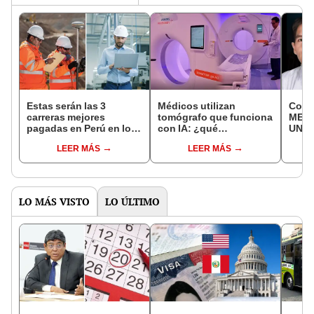
Estas serán las 3
Médicos utilizan
Cono
carreras mejores
tomógrafo que funciona
MECA
pagadas en Perú en los
con IA: ¿qué
UNI 
próximos 5 años, según
enfermedades se podrá
Huaw
LEER MÁS
LEER MÁS
la IA
diagnosticar con este
exper
aparato?
obtu
LO MÁS VISTO
LO ÚLTIMO